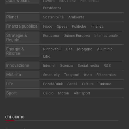
Jobs & Skills
Lavoro
Istruzione
Parti sociali
Previdenza
Planet
Sostenibilità
Ambiente
Finanza pubblica
Fisco
Spesa
Politiche
Finanza
Strategie &
Eurozona
Unione Europea
Internazionale
Regole
Energie &
Rinnovabili
Gas
Idrogeno
Alluminio
Risorse
Litio
Innovazione
Internet
Scienza
Social media
R&S
Mobilità
Smart-city
Trasporti
Auto
Bikenomics
Life
Food&Drink
Sanità
Cultura
Turismo
Sport
Calcio
Motori
Altri sport
chi siamo