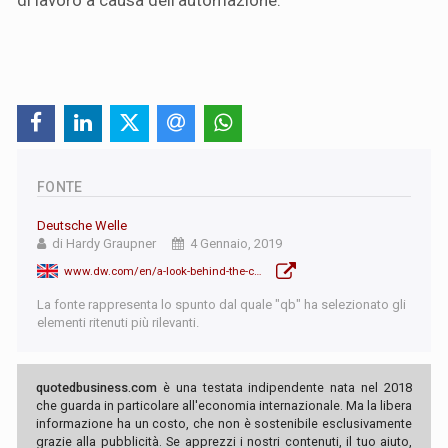
FONTE
Deutsche Welle
di Hardy Graupner
4 Gennaio, 2019
www.dw.com/en/a-look-behind-the-czech-republics-job-miracle/a-46621162
La fonte rappresenta lo spunto dal quale "qb" ha selezionato gli
elementi ritenuti più rilevanti.
quotedbusiness.com
è una testata indipendente nata nel 2018
che guarda in particolare all'economia internazionale. Ma la libera
informazione ha un costo, che non è sostenibile esclusivamente
grazie alla pubblicità. Se apprezzi i nostri contenuti, il tuo aiuto,