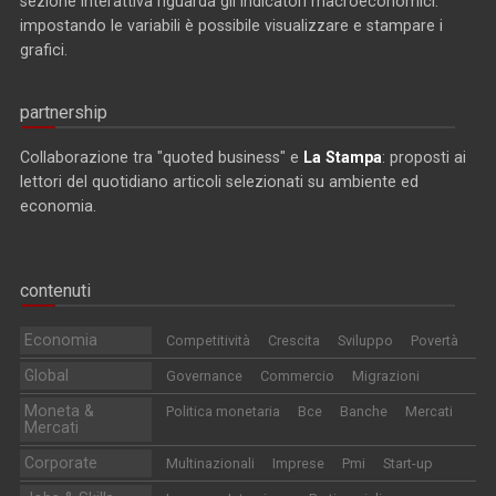
sezione interattiva riguarda gli indicatori macroeconomici:
impostando le variabili è possibile visualizzare e stampare i
grafici.
partnership
Collaborazione tra "quoted business" e
La Stampa
: proposti ai
lettori del quotidiano articoli selezionati su ambiente ed
economia.
contenuti
Economia
Competitività
Crescita
Sviluppo
Povertà
Global
Governance
Commercio
Migrazioni
Moneta &
Politica monetaria
Bce
Banche
Mercati
Mercati
Corporate
Multinazionali
Imprese
Pmi
Start-up