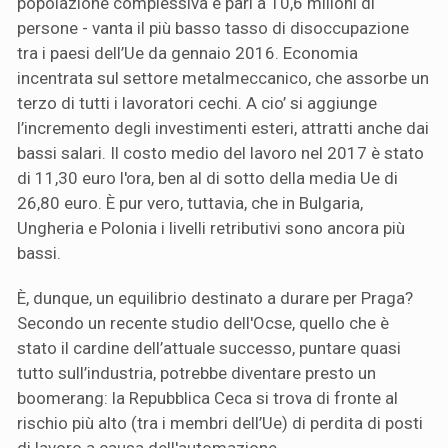
popolazione complessiva è pari a 10,6 milioni di
persone - vanta il più basso tasso di disoccupazione
tra i paesi dell’Ue da gennaio 2016. Economia
incentrata sul settore metalmeccanico, che assorbe un
terzo di tutti i lavoratori cechi. A cio’ si aggiunge
l’incremento degli investimenti esteri, attratti anche dai
bassi salari. Il costo medio del lavoro nel 2017 è stato
di 11,30 euro l'ora, ben al di sotto della media Ue di
26,80 euro. È pur vero, tuttavia, che in Bulgaria,
Ungheria e Polonia i livelli retributivi sono ancora più
bassi.
È, dunque, un equilibrio destinato a durare per Praga?
Secondo un recente studio dell'Ocse, quello che è
stato il cardine dell’attuale successo, puntare quasi
tutto sull’industria, potrebbe diventare presto un
boomerang: la Repubblica Ceca si trova di fronte al
rischio più alto (tra i membri dell’Ue) di perdita di posti
di lavoro a causa dell'automazione.