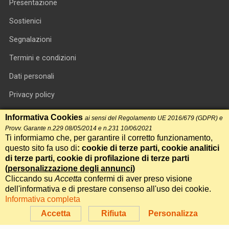
Presentazione
Sostienici
Segnalazioni
Termini e condizioni
Dati personali
Privacy policy
Informativa cookie
Informativa Cookies
ai sensi del Regolamento UE 2016/679 (GDPR) e
Provv. Garante n.229 08/05/2014 e n.231 10/06/2021
RSS feed
Ti informiamo che, per garantire il corretto funzionamento,
questo sito fa uso di
: cookie di terze parti, cookie analitici
RSS Top News
di terze parti, cookie di profilazione di terze parti
Contatti
(
personalizzazione degli annunci
)
Cliccando su
Accetta
confermi di aver preso visione
dell'informativa e di prestare consenso all'uso dei cookie.
International Communication S.r.l. • P.IVA 14478081004 • Testata
Informativa completa
giornalistica n.191, reg. Tribunale di Roma del 14/12/2017
Accetta
Rifiuta
Personalizza
Powered by
Itala