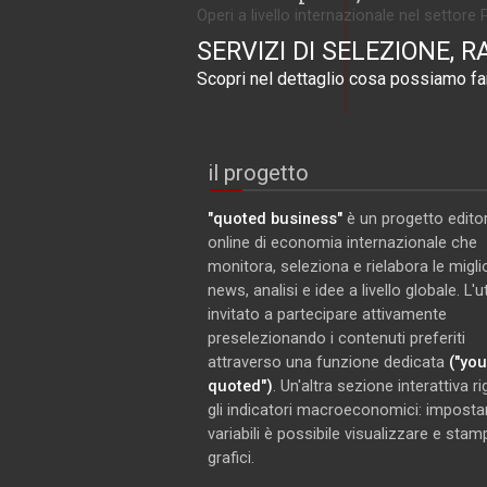
Operi a livello internazionale nel settore 
SERVIZI DI SELEZIONE, R
Scopri nel dettaglio cosa possiamo far
il progetto
"quoted business"
è un progetto editor
online di economia internazionale che
monitora, seleziona e rielabora le miglio
news, analisi e idee a livello globale. L'
invitato a partecipare attivamente
preselezionando i contenuti preferiti
attraverso una funzione dedicata
("you
quoted")
. Un'altra sezione interattiva r
gli indicatori macroeconomici: imposta
variabili è possibile visualizzare e stam
grafici.