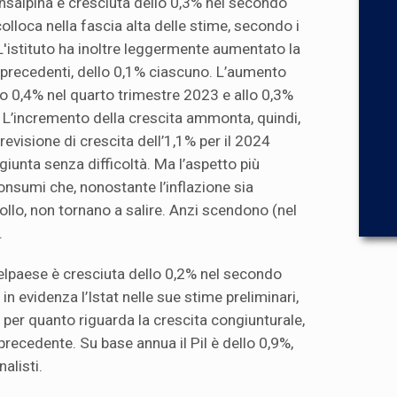
nsalpina è cresciuta dello 0,3% nel secondo
colloca nella fascia alta delle stime, secondo i
. L'istituto ha inoltre leggermente aumentato la
i precedenti, dello 0,1% ciascuno. L’aumento
allo 0,4% nel quarto trimestre 2023 e allo 0,3%
 L’incremento della crescita ammonta, quindi,
previsione di crescita dell’1,1% per il 2024
iunta senza difficoltà. Ma l’aspetto più
onsumi che, nonostante l’inflazione sia
ollo, non tornano a salire. Anzi scendono (nel
.
elpaese è cresciuta dello 0,2% nel secondo
in evidenza l’Istat nelle sue stime preliminari,
per quanto riguarda la crescita congiunturale,
 precedente. Su base annua il Pil è dello 0,9%,
alisti.