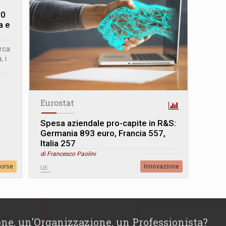
90
a e
irca
 i
Eurostat
Spesa aziendale pro-capite in R&S:
Germania 893 euro, Francia 557,
Italia 257
di Francesco Paolini
sorse
Innovazione
UE
one, un'Organizzazione, un Professionista?