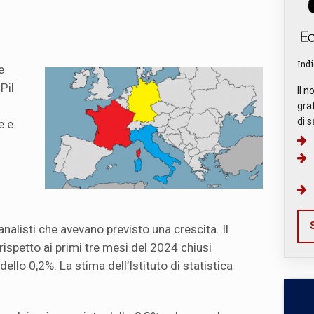
Indi
e
Pil
Il n
graf
di s
e e
S
analisti che avevano previsto una crescita. Il
 rispetto ai primi tre mesi del 2024 chiusi
ello 0,2%. La stima dell’Istituto di statistica