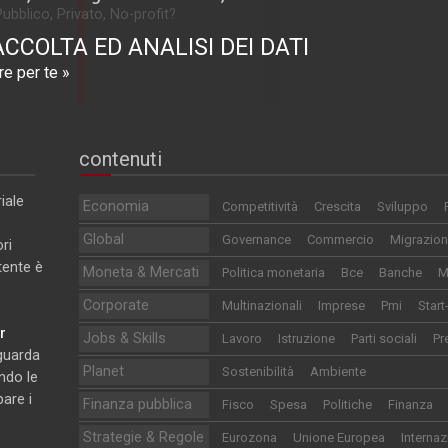
Pubblico, Privato, No-profit?
ACCOLTA ED ANALISI DEI DATI
e per te »
contenuti
iale
Economia
Competitività
Crescita
Sviluppo
Global
Governance
Commercio
Migrazion
ri
utente è
Moneta & Mercati
Politica monetaria
Bce
Banche
M
Corporate
Multinazionali
Imprese
Pmi
Start
r
Jobs & Skills
Lavoro
Istruzione
Parti sociali
Pr
iguarda
Planet
Sostenibilità
Ambiente
ndo le
pare i
Finanza pubblica
Fisco
Spesa
Politiche
Finanza
Strategie & Regole
Eurozona
Unione Europea
Internaz