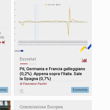
a
tà:
ua
]
Eurostat
Pil, Germania e Francia galleggiano
(0,2%). Appena sopra l’Italia. Sale
la Spagna (0,7%)
di Francesco Paolini
omia
Economia
UE
Commissione Europea