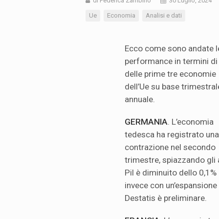
di Federica Zambino
30 Luglio, 2024
Ue
Economia
Analisi e dati
Ecco come sono andate l
performance in termini di 
delle prime tre economie
dell’Ue su base trimestral
annuale.
GERMANIA
. L’economia
tedesca ha registrato una
contrazione nel secondo
trimestre, spiazzando gli 
Pil è diminuito dello 0,1%
invece con un’espansione d
Destatis è preliminare.