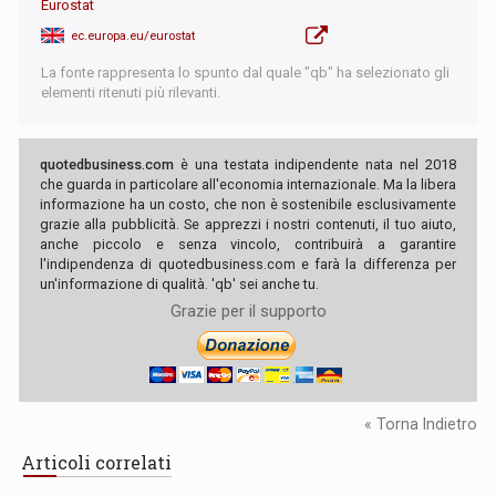
Eurostat
ec.europa.eu/eurostat
La fonte rappresenta lo spunto dal quale "qb" ha selezionato gli
elementi ritenuti più rilevanti.
quotedbusiness.com
è una testata indipendente nata nel 2018
che guarda in particolare all'economia internazionale. Ma la libera
informazione ha un costo, che non è sostenibile esclusivamente
grazie alla pubblicità. Se apprezzi i nostri contenuti, il tuo aiuto,
anche piccolo e senza vincolo, contribuirà a garantire
l'indipendenza di quotedbusiness.com e farà la differenza per
un'informazione di qualità. 'qb' sei anche tu.
Grazie per il supporto
« Torna Indietro
Articoli correlati