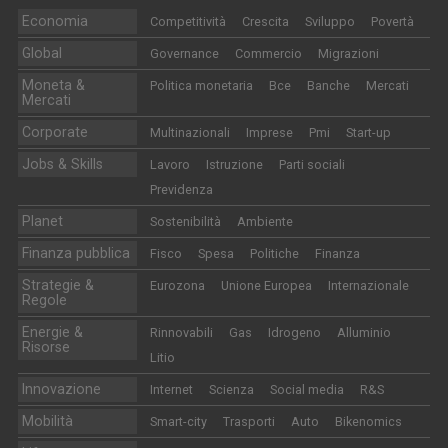
Economia
Competitività
Crescita
Sviluppo
Povertà
Global
Governance
Commercio
Migrazioni
Moneta &
Politica monetaria
Bce
Banche
Mercati
Mercati
Corporate
Multinazionali
Imprese
Pmi
Start-up
Jobs & Skills
Lavoro
Istruzione
Parti sociali
Previdenza
Planet
Sostenibilità
Ambiente
Finanza pubblica
Fisco
Spesa
Politiche
Finanza
Strategie &
Eurozona
Unione Europea
Internazionale
Regole
Energie &
Rinnovabili
Gas
Idrogeno
Alluminio
Risorse
Litio
Innovazione
Internet
Scienza
Social media
R&S
Mobilità
Smart-city
Trasporti
Auto
Bikenomics