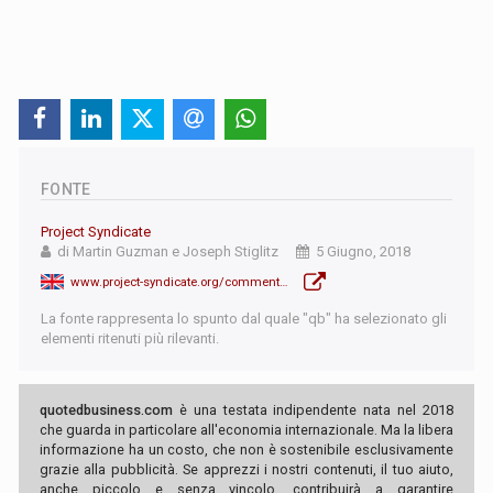
FONTE
Project Syndicate
di Martin Guzman e Joseph Stiglitz
5 Giugno, 2018
www.project-syndicate.org/commentary/argentina-currency-crisis-lessons-by-martin-guzman-and-joseph-e--stiglitz-2018-06
La fonte rappresenta lo spunto dal quale "qb" ha selezionato gli
elementi ritenuti più rilevanti.
quotedbusiness.com
è una testata indipendente nata nel 2018
che guarda in particolare all'economia internazionale. Ma la libera
informazione ha un costo, che non è sostenibile esclusivamente
grazie alla pubblicità. Se apprezzi i nostri contenuti, il tuo aiuto,
anche piccolo e senza vincolo, contribuirà a garantire