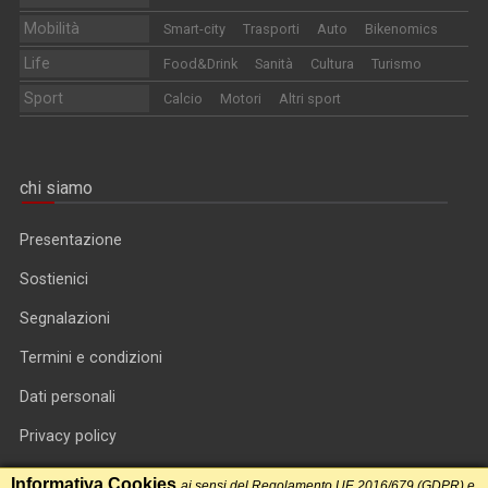
Mobilità
Smart-city
Trasporti
Auto
Bikenomics
Life
Food&Drink
Sanità
Cultura
Turismo
Sport
Calcio
Motori
Altri sport
chi siamo
Presentazione
Sostienici
Segnalazioni
Termini e condizioni
Dati personali
Privacy policy
Informativa cookie
Informativa Cookies
ai sensi del Regolamento UE 2016/679 (GDPR) e