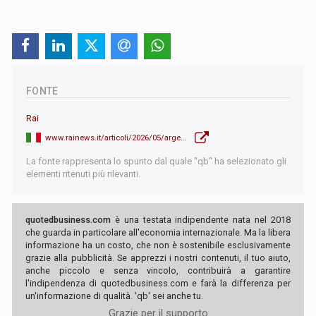
FONTE
Rai
www.rainews.it/articoli/2026/05/argentina-spese-folli-e-viaggi-di-lusso-con-fondi-pubblici-trema-il-governo-di-milei-2e9ecd86-bbbb-4eb7-8f2c-458437f61ccf.html
La fonte rappresenta lo spunto dal quale "qb" ha selezionato gli
elementi ritenuti più rilevanti.
quotedbusiness.com
è una testata indipendente nata nel 2018
che guarda in particolare all'economia internazionale. Ma la libera
informazione ha un costo, che non è sostenibile esclusivamente
grazie alla pubblicità. Se apprezzi i nostri contenuti, il tuo aiuto,
anche piccolo e senza vincolo, contribuirà a garantire
l'indipendenza di quotedbusiness.com e farà la differenza per
un'informazione di qualità. 'qb' sei anche tu.
Grazie per il supporto