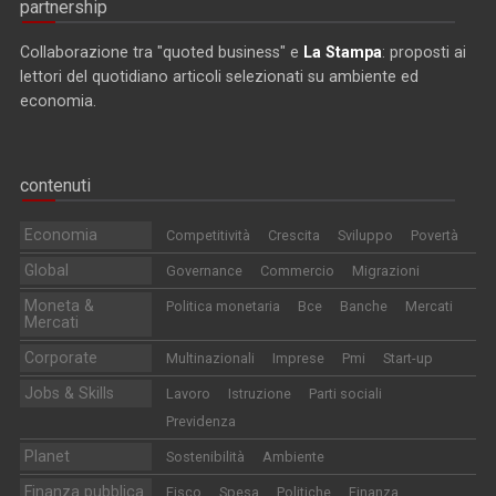
partnership
Collaborazione tra "quoted business" e
La Stampa
: proposti ai
lettori del quotidiano articoli selezionati su ambiente ed
economia.
contenuti
Economia
Competitività
Crescita
Sviluppo
Povertà
Global
Governance
Commercio
Migrazioni
Moneta &
Politica monetaria
Bce
Banche
Mercati
Mercati
Corporate
Multinazionali
Imprese
Pmi
Start-up
Jobs & Skills
Lavoro
Istruzione
Parti sociali
Previdenza
Planet
Sostenibilità
Ambiente
Finanza pubblica
Fisco
Spesa
Politiche
Finanza