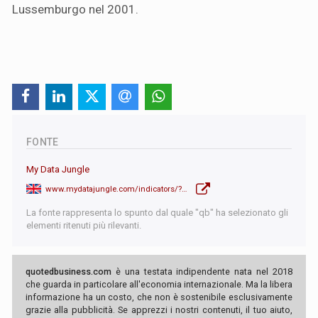
Lussemburgo nel 2001.
FONTE
My Data Jungle
www.mydatajungle.com/indicators/?internal=0&field_req=&layout=&cat=40&indicator=20&country=1&period=1A&source=16&other_countries=120&from=1960-12-01&to=2023-12-01&type=line&btn_applica=Search
La fonte rappresenta lo spunto dal quale "qb" ha selezionato gli
elementi ritenuti più rilevanti.
quotedbusiness.com
è una testata indipendente nata nel 2018
che guarda in particolare all'economia internazionale. Ma la libera
informazione ha un costo, che non è sostenibile esclusivamente
grazie alla pubblicità. Se apprezzi i nostri contenuti, il tuo aiuto,