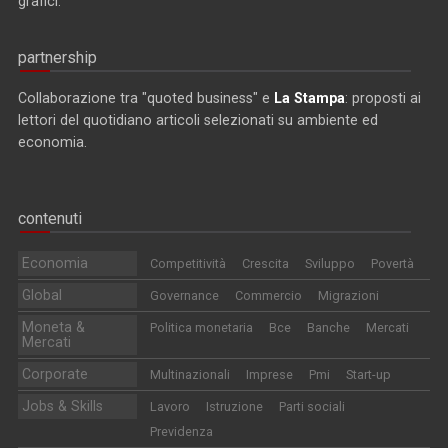
grafici.
partnership
Collaborazione tra "quoted business" e
La Stampa
: proposti ai
lettori del quotidiano articoli selezionati su ambiente ed
economia.
contenuti
Economia
Competitività
Crescita
Sviluppo
Povertà
Global
Governance
Commercio
Migrazioni
Moneta &
Politica monetaria
Bce
Banche
Mercati
Mercati
Corporate
Multinazionali
Imprese
Pmi
Start-up
Jobs & Skills
Lavoro
Istruzione
Parti sociali
Previdenza