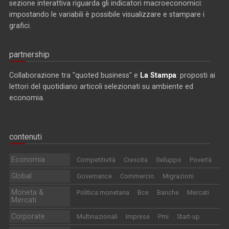
sezione interattiva riguarda gli indicatori macroeconomici:
impostando le variabili è possibile visualizzare e stampare i
grafici.
partnership
Collaborazione tra "quoted business" e
La Stampa
: proposti ai
lettori del quotidiano articoli selezionati su ambiente ed
economia.
contenuti
Economia
Competitività
Crescita
Sviluppo
Povertà
Global
Governance
Commercio
Migrazioni
Moneta &
Politica monetaria
Bce
Banche
Mercati
Mercati
Corporate
Multinazionali
Imprese
Pmi
Start-up