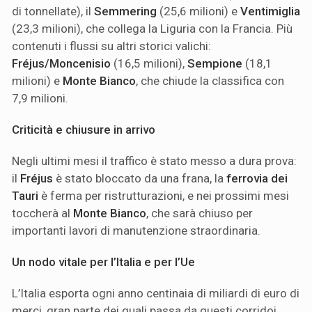
di tonnellate), il
Semmering
(25,6 milioni) e
Ventimiglia
(23,3 milioni), che collega la Liguria con la Francia. Più
contenuti i flussi su altri storici valichi:
Fréjus/Moncenisio
(16,5 milioni),
Sempione
(18,1
milioni) e
Monte Bianco
, che chiude la classifica con
7,9 milioni.
Criticità e chiusure in arrivo
Negli ultimi mesi il traffico è stato messo a dura prova:
il
Fréjus
è stato bloccato da una frana, la
ferrovia dei
Tauri
è ferma per ristrutturazioni, e nei prossimi mesi
toccherà al
Monte Bianco
, che sarà chiuso per
importanti lavori di manutenzione straordinaria.
Un nodo vitale per l’Italia e per l’Ue
L’Italia esporta ogni anno centinaia di miliardi di euro di
merci, gran parte dei quali passa da questi corridoi