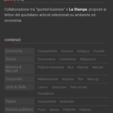
Collaborazione tra "quoted business" e
La Stampa
: proposti ai
lettori del quotidiano articoli selezionati su ambiente ed
economia.
contenuti
Economia
Competitività
Crescita
Sviluppo
Povertà
Global
Governance
Commercio
Migrazioni
Moneta &
Politica monetaria
Bce
Banche
Mercati
Mercati
Corporate
Multinazionali
Imprese
Pmi
Start-up
Jobs & Skills
Lavoro
Istruzione
Parti sociali
Previdenza
Planet
Sostenibilità
Ambiente
Finanza pubblica
Fisco
Spesa
Politiche
Finanza