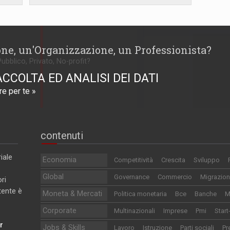
one, un'Organizzazione, un Professionista?
Pubblico, Privato, No-profit?
ACCOLTA ED ANALISI DEI DATI
e per te »
contenuti
iale
Economia
Competitività
Crescita
Sviluppo
Global
Governance
Commercio
Migrazion
ri
utente è
Moneta & Mercati
Politica monetaria
Bce
Banche
M
Corporate
Multinazionali
Imprese
Pmi
Start
r
Jobs & Skills
Lavoro
Istruzione
Parti sociali
Pr