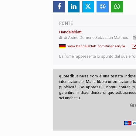
FONTE
Handelsblatt
di Astrid Dörner e Sebastian Matthes
www.handelsblatt.com/finanzen/maerkte/star-investor-ray-dalio-die-usa-koennten-in-etwa-drei-jahren-pleite-sein-02/100108338.html
La fonte rappresenta lo spunto dal quale "qb"
quotedbusiness.com
è una testata indipe
internazionale. Ma la libera informazione 
pubblicità. Se apprezzi i nostri contenuti
garantire l'indipendenza di quotedbusiness.
sei anche tu.
Gra