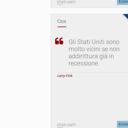
Econ
STATI UNITI
Cnn
Gli Stati Uniti sono
molto vicini se non
addirittura già in
recessione.
Larry Fink
Econ
STATI UNITI