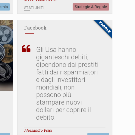
omia
Strategie & Regole
STATI UNITI
Facebook
Gli Usa hanno
giganteschi debiti,
dipendono dai prestiti
fatti dai risparmiatori
e dagli investitori
mondiali, non
possono più
stampare nuovi
dollari per coprire il
debito.
Alessandro Volpi