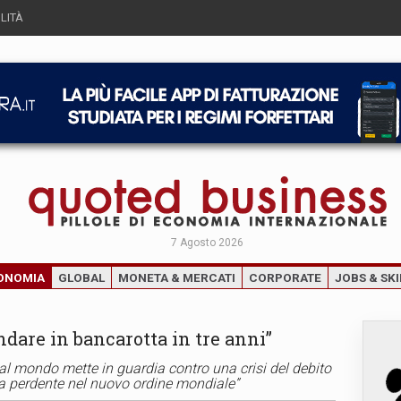
LITÀ
7 Agosto 2026
ONOMIA
GLOBAL
MONETA & MERCATI
CORPORATE
JOBS & SKI
andare in bancarotta in tre anni”
al mondo mette in guardia contro una crisi del debito
 la perdente nel nuovo ordine mondiale”