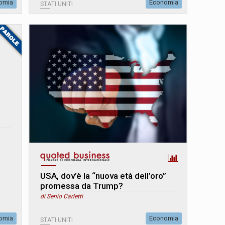
omia
Economia
STATI UNITI
USA, dov’è la “nuova età dell’oro”
promessa da Trump?
di Senio Carletti
omia
Economia
STATI UNITI