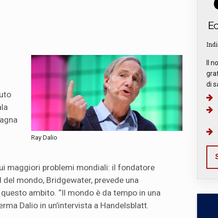
Indi
Il n
graf
di s
uto
la
pagna
Ray Dalio
S
ui maggiori problemi mondiali: il fondatore
d del mondo, Bridgewater, prevede una
 questo ambito. “Il mondo è da tempo in una
rma Dalio in un’intervista a Handelsblatt.