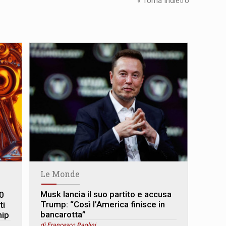
« Torna Indietro
Le Monde
Musk lancia il suo partito e accusa
0
Trump: “Così l’America finisce in
ti
bancarotta”
hip
di Francesco Paolini