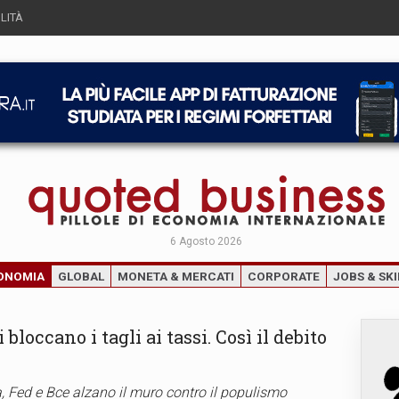
LITÀ
6 Agosto 2026
ONOMIA
GLOBAL
MONETA & MERCATI
CORPORATE
JOBS & SKI
bloccano i tagli ai tassi. Così il debito
a, Fed e Bce alzano il muro contro il populismo