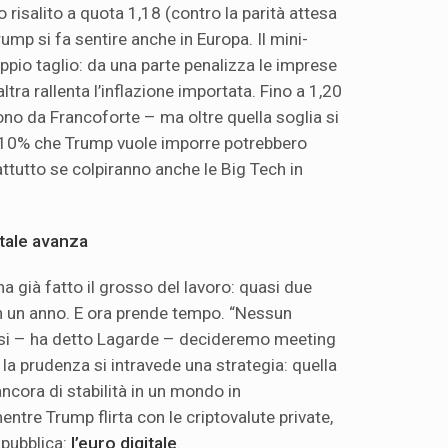
 risalito a quota 1,18 (contro la parità attesa
rump si fa sentire anche in Europa. Il mini-
ppio taglio: da una parte penalizza le imprese
altra rallenta l’inflazione importata. Fino a 1,20
icono da Francoforte – ma oltre quella soglia si
l 10% che Trump vuole imporre potrebbero
ttutto se colpiranno anche le Big Tech in
itale avanza
ha già fatto il grosso del lavoro: quasi due
 in un anno. E ora prende tempo. “Nessun
si – ha detto Lagarde – decideremo meeting
la prudenza si intravede una strategia: quella
àncora di stabilità in un mondo in
tre Trump flirta con le criptovalute private,
 pubblica:
l’euro digitale
.