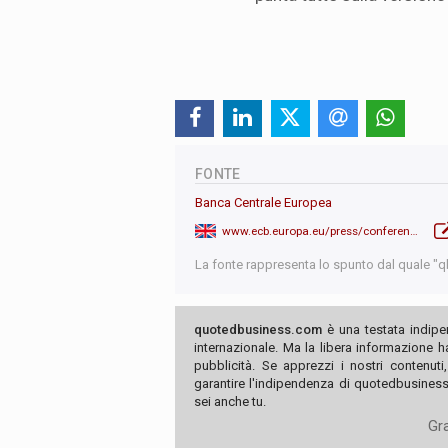
FONTE
Banca Centrale Europea
www.ecb.europa.eu/press/conferences/html/20250630_ecb_forum_on_central_banking.it.html
La fonte rappresenta lo spunto dal quale "qb"
quotedbusiness.com
è una testata indipe
internazionale. Ma la libera informazione 
pubblicità. Se apprezzi i nostri contenuti
garantire l'indipendenza di quotedbusiness.
sei anche tu.
Gra