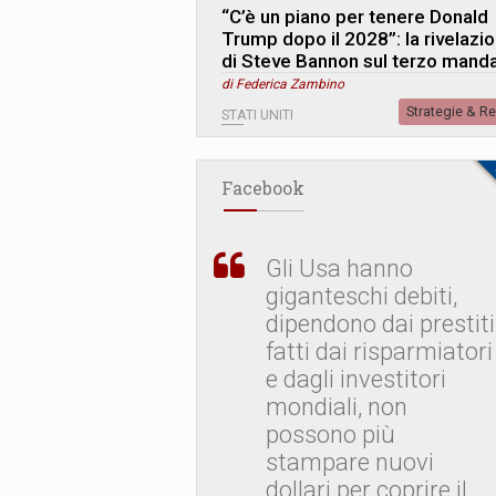
“C’è un piano per tenere Donald
Trump dopo il 2028”: la rivelazi
di Steve Bannon sul terzo mand
di Federica Zambino
Strategie & R
STATI UNITI
Facebook
Gli Usa hanno
giganteschi debiti,
dipendono dai prestiti
fatti dai risparmiatori
e dagli investitori
mondiali, non
possono più
stampare nuovi
dollari per coprire il