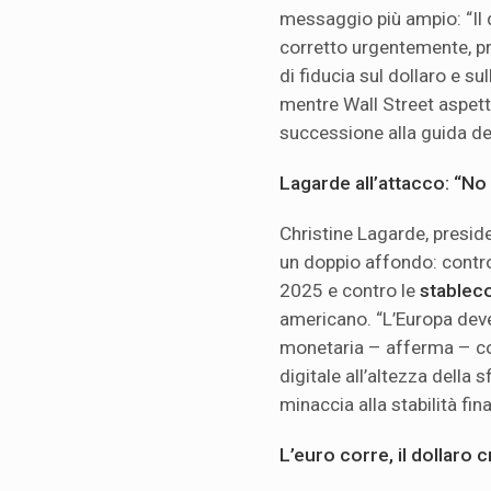
messaggio più ampio: “Il 
corretto urgentemente, pri
di fiducia sul dollaro e sul
mentre Wall Street aspetta 
successione alla guida de
Lagarde all’attacco: “No
Christine Lagarde, preside
un doppio affondo: contro i
2025 e contro le
stablec
americano. “L’Europa deve
monetaria – afferma – con
digitale all’altezza della 
minaccia alla stabilità fin
L’euro corre, il dollaro 