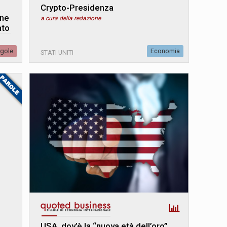
Crypto-Presidenza
one
a cura della redazione
ato
egole
Economia
STATI UNITI
USA, dov’è la “nuova età dell’oro”