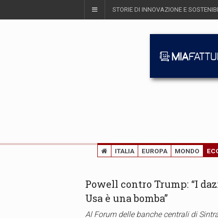
STORIE DI INNOVAZIONE E SOSTENIBI
ITALIA
EUROPA
MONDO
EC
Powell contro Trump: “I dazi 
Usa è una bomba”
Al Forum delle banche centrali di Sintr