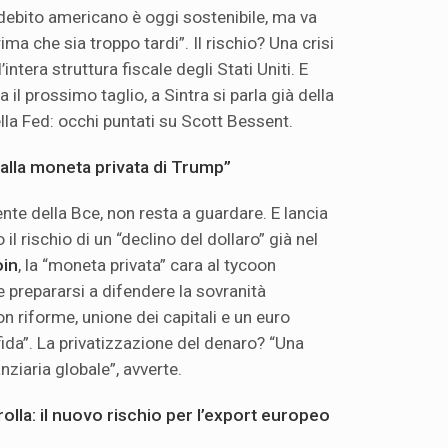
debito americano è oggi sostenibile, ma va
ma che sia troppo tardi”. Il rischio? Una crisi
l’intera struttura fiscale degli Stati Uniti. E
il prossimo taglio, a Sintra si parla già della
lla Fed: occhi puntati su Scott Bessent.
 alla moneta privata di Trump”
nte della Bce, non resta a guardare. E lancia
l rischio di un “declino del dollaro” già nel
oin
, la “moneta privata” cara al tycoon
 prepararsi a difendere la sovranità
 riforme, unione dei capitali e un euro
sfida”. La privatizzazione del denaro? “Una
anziaria globale”, avverte.
crolla: il nuovo rischio per l’export europeo