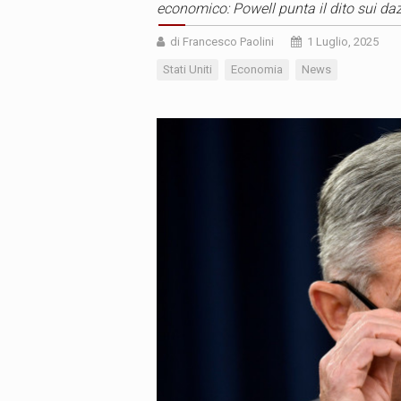
economico: Powell punta il dito sui daz
di Francesco Paolini
1 Luglio, 2025
Stati Uniti
Economia
News