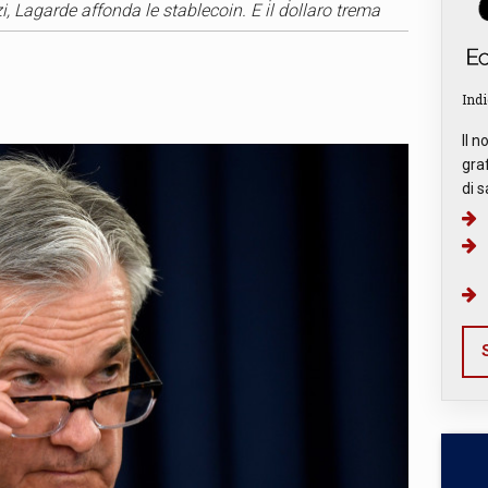
i, Lagarde affonda le stablecoin. E il dollaro trema
Indi
Il n
graf
di s
S