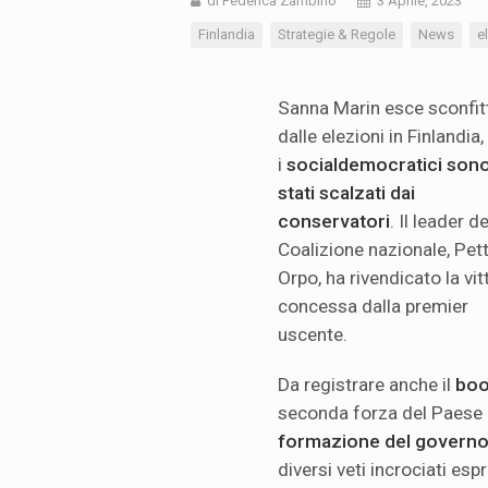
di Federica Zambino
3 Aprile, 2023
Finlandia
Strategie & Regole
News
e
Sanna Marin esce sconfit
dalle elezioni in Finlandia
i
socialdemocratici son
stati scalzati dai
conservatori
. Il leader de
Coalizione nazionale, Pett
Orpo, ha rivendicato la vitt
concessa dalla premier
uscente.
Da registrare anche il
boo
seconda forza del Paese e
formazione del govern
diversi veti incrociati es