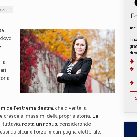
lezioni
Indi
ta
, dove
Il n
o
graf
di s
lla
eri
oria,
S
m dell’estrema destra
, che diventa la
 cresce ai massimi della propria storia.
La
o
, tuttavia,
resta un rebus
, considerando i
pressi da alcune forze in campagna elettorale.