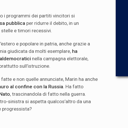
 i programmi dei partiti vincitori si
esa pubblica
per ridurre il debito, in un
 stelle e timori recessivi.
ll’estero e popolare in patria, anche grazie a
mia giudicata da molti esemplare,
ha
cialdemocratici
nella campagna elettorale,
attutto sull’istruzione.
fatte e non quelle annunciate, Marin ha anche
uro al confine con la Russia
. Ha fatto
 Nato
, trascinandola di fatto nella guerra.
tro-sinistra si aspetta qualcos’altro da una
e progressista?