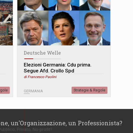
Deutsche Welle
Elezioni Germania: Cdu prima.
Segue Afd. Crollo Spd
di Francesco Paolini
egole
Strategie & Regole
GERMANIA
one, un'Organizzazione, un Professionista?
Pubblico, Privato, No-profit?