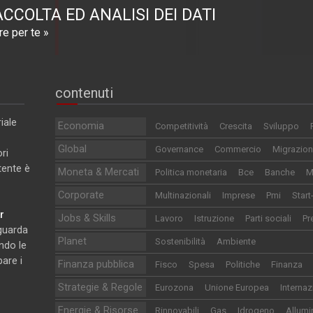
ACCOLTA ED ANALISI DEI DATI
e per te »
contenuti
iale
Economia
Competitività
Crescita
Sviluppo
Global
Governance
Commercio
Migrazion
ri
utente è
Moneta & Mercati
Politica monetaria
Bce
Banche
M
Corporate
Multinazionali
Imprese
Pmi
Start
r
Jobs & Skills
Lavoro
Istruzione
Parti sociali
Pr
iguarda
Planet
Sostenibilità
Ambiente
ndo le
pare i
Finanza pubblica
Fisco
Spesa
Politiche
Finanza
Strategie & Regole
Eurozona
Unione Europea
Internaz
Energie & Risorse
Rinnovabili
Gas
Idrogeno
Allumi