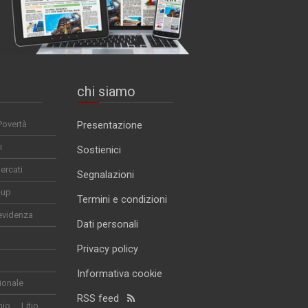
chi siamo
Povertà
Presentazione
i
Sostienici
ercati
Segnalazioni
-up
Termini e condizioni
evidenza
Dati personali
Privacy policy
Informativa cookie
ionale
RSS feed
nio
Litio