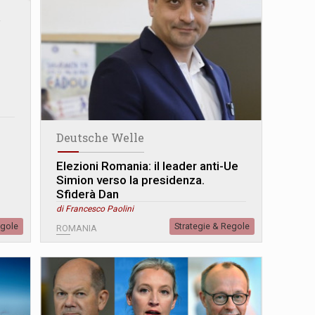
r
a
Deutsche Welle
Elezioni Romania: il leader anti-Ue
Simion verso la presidenza.
Sfiderà Dan
di Francesco Paolini
egole
Strategie & Regole
ROMANIA