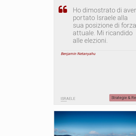
Ho dimostrato di ave
portato Israele alla
sua posizione di forz
attuale. Mi ricandido
alle elezioni.
Benjamin Netanyahu
Strategie & R
ISRAELE