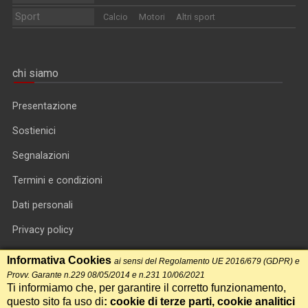
Sport
Calcio
Motori
Altri sport
chi siamo
Presentazione
Sostienici
Segnalazioni
Termini e condizioni
Dati personali
Privacy policy
Informativa cookie
Informativa Cookies
ai sensi del Regolamento UE 2016/679 (GDPR) e
Provv. Garante n.229 08/05/2014 e n.231 10/06/2021
RSS feed
Ti informiamo che, per garantire il corretto funzionamento,
questo sito fa uso di
: cookie di terze parti, cookie analitici
RSS Top News