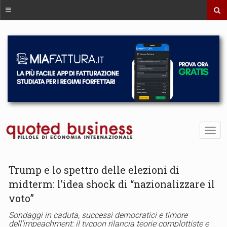
Trump e lo spettro delle elezioni di
midterm: l’idea shock di “nazionalizzare il
voto”
Sondaggi in caduta, successi democratici e timore
dell’impeachment: il tycoon rilancia teorie complottiste e