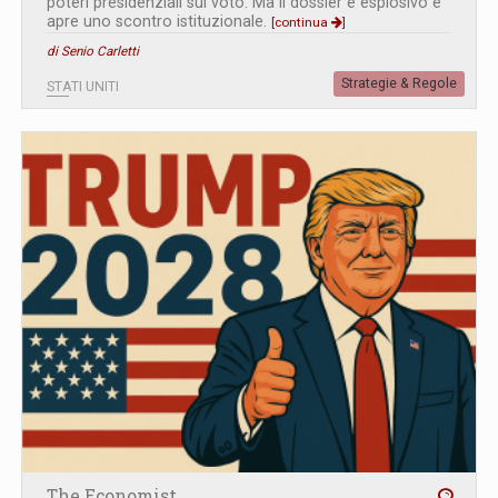
poteri presidenziali sul voto. Ma il dossier è esplosivo e
apre uno scontro istituzionale.
[continua
]
di Senio Carletti
Strategie & Regole
STATI UNITI
The Economist