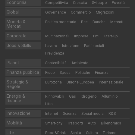
Economia
Competitività
Crescita
Sviluppo
Povertà
Global
Governance
Commercio
Migrazioni
Moneta &
Politica monetaria
Bce
Banche
Mercati
Mercati
Corporate
Multinazionali
Imprese
Pmi
Start-up
Jobs & Skills
Lavoro
Istruzione
Parti sociali
Previdenza
Planet
Sostenibilità
Ambiente
Finanza pubblica
Fisco
Spesa
Politiche
Finanza
Strategie &
Eurozona
Unione Europea
Internazionale
Regole
Energie &
Rinnovabili
Gas
Idrogeno
Alluminio
Risorse
Litio
Innovazione
Internet
Scienza
Social media
R&S
Mobilità
Smart-city
Trasporti
Auto
Bikenomics
Life
Food&Drink
Sanità
Cultura
Turismo