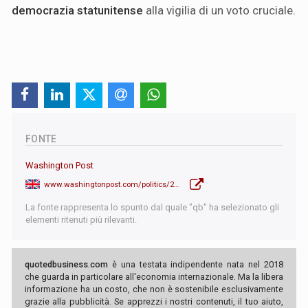
democrazia statunitense
alla vigilia di un voto cruciale.
FONTE
Washington Post
www.washingtonpost.com/politics/2026/02/02/trump-elections-nationalize-fraud/
La fonte rappresenta lo spunto dal quale "qb" ha selezionato gli
elementi ritenuti più rilevanti.
quotedbusiness.com
è una testata indipendente nata nel 2018
che guarda in particolare all'economia internazionale. Ma la libera
informazione ha un costo, che non è sostenibile esclusivamente
grazie alla pubblicità. Se apprezzi i nostri contenuti, il tuo aiuto,