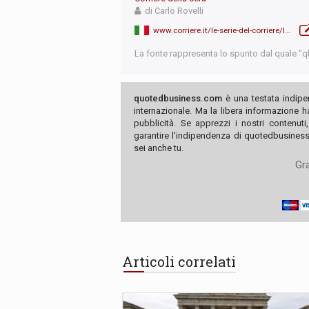
di Carlo Rovelli
www.corriere.it/le-serie-del-corriere/la-bomba-atomica/1942-perche-la-germania-non-ha-costruito-una-bomba-atomica-prima-dell-america.shtml
La fonte rappresenta lo spunto dal quale "qb"
quotedbusiness.com
è una testata indipe
internazionale. Ma la libera informazione 
pubblicità. Se apprezzi i nostri contenuti
garantire l'indipendenza di quotedbusiness.
sei anche tu.
Gra
Articoli correlati