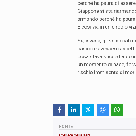
perché ha paura di essere
Giappone si sta riarmando
armando perché ha paura d
E così via in un circolo vi
Se, invece, gli scienziati n
panico e avessero aspett
cosa stava succedendo in 
un momento di pace, forse
rischio imminente di morire
FONTE
Corriere della sera