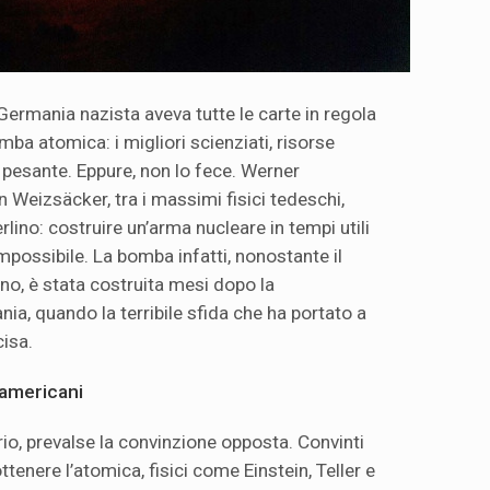
la Germania nazista aveva tutte le carte in regola
mba atomica: i migliori scienziati, risorse
a pesante. Eppure, non lo fece. Werner
 Weizsäcker, tra i massimi fisici tedeschi,
rlino: costruire un’arma nucleare in tempi utili
impossibile. La bomba infatti, nonostante il
o, è stata costruita mesi dopo la
ia, quando la terribile sfida che ha portato a
cisa.
 americani
ario, prevalse la convinzione opposta. Convinti
ttenere l’atomica, fisici come Einstein, Teller e