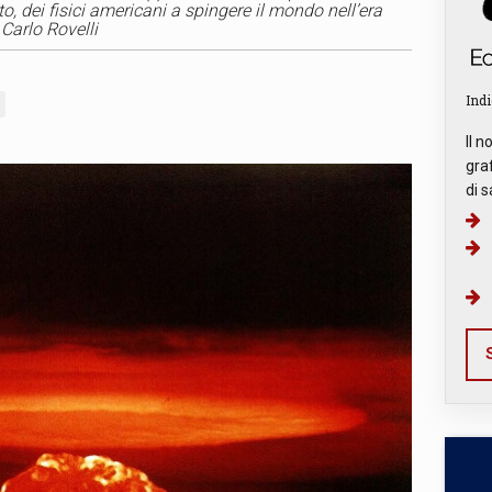
to, dei fisici americani a spingere il mondo nell’era
 Carlo Rovelli
Indi
Il n
graf
di s
S