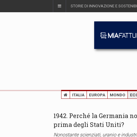
STORIE DI INNOVAZIONE E SOSTENIBI
ITALIA
EUROPA
MONDO
EC
1942. Perché la Germania n
prima degli Stati Uniti?
Nonostante scienziati, uranio e industr