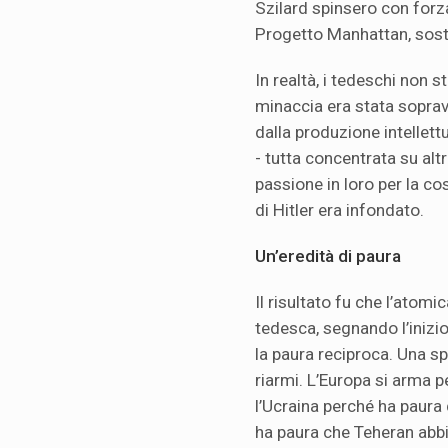
Szilard spinsero con forza
Progetto Manhattan, soste
In realtà, i tedeschi non 
minaccia era stata sopravv
dalla produzione intellettu
- tutta concentrata su altr
passione in loro per la co
di Hitler era infondato.
Un’eredità di paura
Il risultato fu che l’atom
tedesca, segnando l’inizio
la paura reciproca. Una sp
riarmi. L’Europa si arma p
l’Ucraina perché ha paura
ha paura che Teheran abb