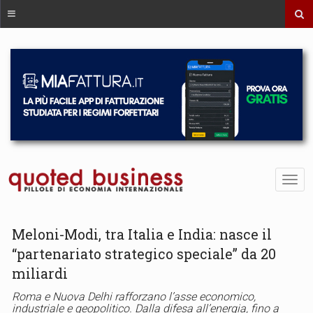
Meloni-Modi, tra Italia e India: nasce il
“partenariato strategico speciale” da 20
miliardi
Roma e Nuova Delhi rafforzano l’asse economico,
industriale e geopolitico. Dalla difesa all’energia, fino a