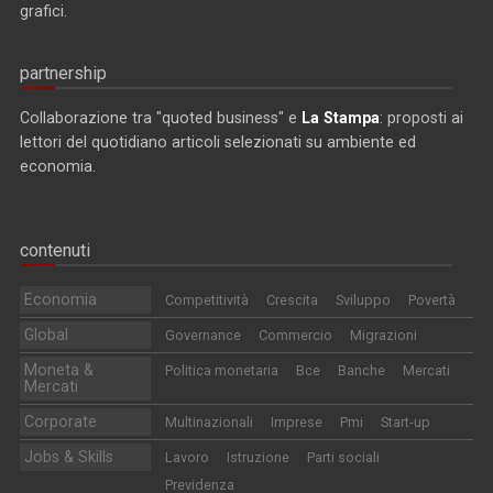
grafici.
partnership
Collaborazione tra "quoted business" e
La Stampa
: proposti ai
lettori del quotidiano articoli selezionati su ambiente ed
economia.
contenuti
Economia
Competitività
Crescita
Sviluppo
Povertà
Global
Governance
Commercio
Migrazioni
Moneta &
Politica monetaria
Bce
Banche
Mercati
Mercati
Corporate
Multinazionali
Imprese
Pmi
Start-up
Jobs & Skills
Lavoro
Istruzione
Parti sociali
Previdenza