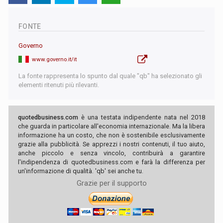
FONTE
Governo
www.governo.it/it
La fonte rappresenta lo spunto dal quale "qb" ha selezionato gli
elementi ritenuti più rilevanti.
quotedbusiness.com
è una testata indipendente nata nel 2018
che guarda in particolare all'economia internazionale. Ma la libera
informazione ha un costo, che non è sostenibile esclusivamente
grazie alla pubblicità. Se apprezzi i nostri contenuti, il tuo aiuto,
anche piccolo e senza vincolo, contribuirà a garantire
l'indipendenza di quotedbusiness.com e farà la differenza per
un'informazione di qualità. 'qb' sei anche tu.
Grazie per il supporto