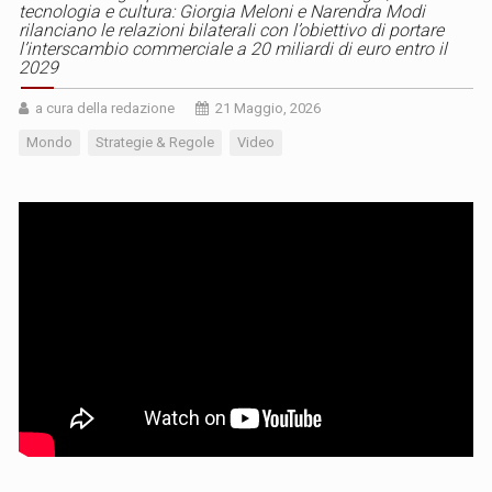
tecnologia e cultura: Giorgia Meloni e Narendra Modi
rilanciano le relazioni bilaterali con l’obiettivo di portare
l’interscambio commerciale a 20 miliardi di euro entro il
2029
a cura della redazione
21 Maggio, 2026
Mondo
Strategie & Regole
Video