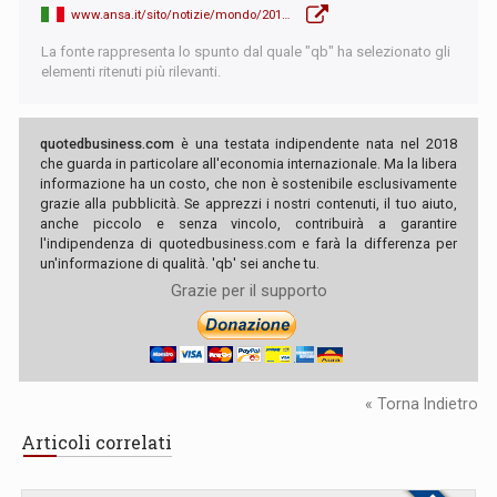
www.ansa.it/sito/notizie/mondo/2019/10/12/-siria-ankara-ras-al-ain-strappata-ai-curdi-_2057e8c7-60ce-4247-94f1-61ad6b0cfb41.html
La fonte rappresenta lo spunto dal quale "qb" ha selezionato gli
elementi ritenuti più rilevanti.
quotedbusiness.com
è una testata indipendente nata nel 2018
che guarda in particolare all'economia internazionale. Ma la libera
informazione ha un costo, che non è sostenibile esclusivamente
grazie alla pubblicità. Se apprezzi i nostri contenuti, il tuo aiuto,
anche piccolo e senza vincolo, contribuirà a garantire
l'indipendenza di quotedbusiness.com e farà la differenza per
un'informazione di qualità. 'qb' sei anche tu.
Grazie per il supporto
« Torna Indietro
Articoli correlati