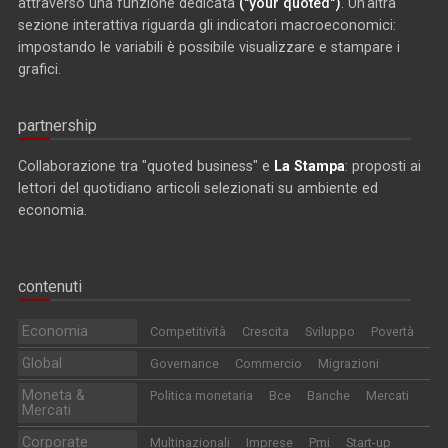
attraverso una funzione dedicata
("your quoted")
. Un'altra
sezione interattiva riguarda gli indicatori macroeconomici:
impostando le variabili è possibile visualizzare e stampare i
grafici.
partnership
Collaborazione tra "quoted business" e
La Stampa
: proposti ai
lettori del quotidiano articoli selezionati su ambiente ed
economia.
contenuti
Economia
Competitività
Crescita
Sviluppo
Povertà
Global
Governance
Commercio
Migrazioni
Moneta &
Politica monetaria
Bce
Banche
Mercati
Mercati
Corporate
Multinazionali
Imprese
Pmi
Start-up