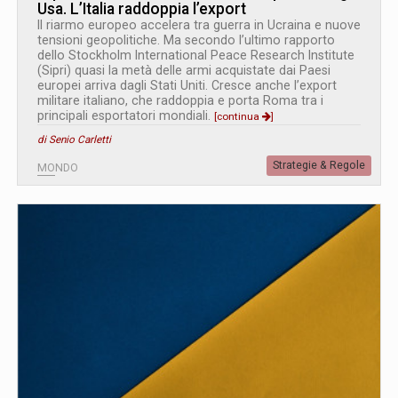
Usa. L’Italia raddoppia l’export
Il riarmo europeo accelera tra guerra in Ucraina e nuove
tensioni geopolitiche. Ma secondo l’ultimo rapporto
dello Stockholm International Peace Research Institute
(Sipri) quasi la metà delle armi acquistate dai Paesi
europei arriva dagli Stati Uniti. Cresce anche l’export
militare italiano, che raddoppia e porta Roma tra i
principali esportatori mondiali.
[continua
]
di Senio Carletti
Strategie & Regole
MONDO