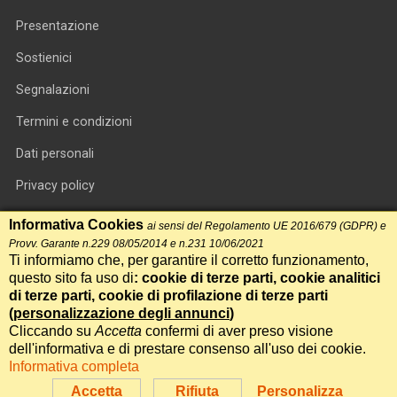
Presentazione
Sostienici
Segnalazioni
Termini e condizioni
Dati personali
Privacy policy
Informativa cookie
Informativa Cookies
ai sensi del Regolamento UE 2016/679 (GDPR) e
Provv. Garante n.229 08/05/2014 e n.231 10/06/2021
RSS feed
Ti informiamo che, per garantire il corretto funzionamento,
questo sito fa uso di
: cookie di terze parti, cookie analitici
RSS Top News
di terze parti, cookie di profilazione di terze parti
Contatti
(
personalizzazione degli annunci
)
Cliccando su
Accetta
confermi di aver preso visione
dell'informativa e di prestare consenso all'uso dei cookie.
International Communication S.r.l. • P.IVA 14478081004 • Testata
Informativa completa
giornalistica n.191, reg. Tribunale di Roma del 14/12/2017
Accetta
Rifiuta
Personalizza