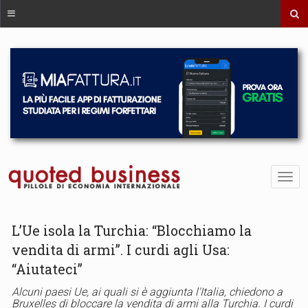
L’Ue isola la Turchia: “Blocchiamo la
vendita di armi”. I curdi agli Usa:
“Aiutateci”
Alcuni paesi Ue, ai quali si è aggiunta l'Italia, chiedono a
Bruxelles di bloccare la vendita di armi alla Turchia. I curdi