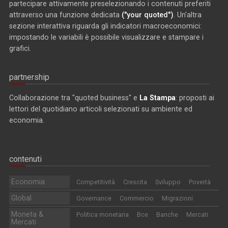
partecipare attivamente preselezionando i contenuti preferiti
attraverso una funzione dedicata
("your quoted")
. Un'altra
sezione interattiva riguarda gli indicatori macroeconomici:
impostando le variabili è possibile visualizzare e stampare i
grafici.
partnership
Collaborazione tra "quoted business" e
La Stampa
: proposti ai
lettori del quotidiano articoli selezionati su ambiente ed
economia.
contenuti
Economia
Competitività
Crescita
Sviluppo
Povertà
Global
Governance
Commercio
Migrazioni
Moneta &
Politica monetaria
Bce
Banche
Mercati
Mercati