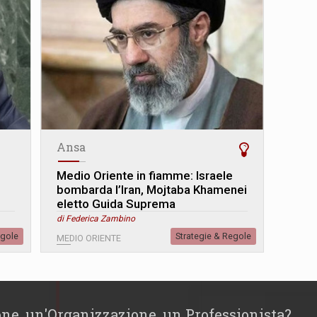
Ansa
Medio Oriente in fiamme: Israele
bombarda l’Iran, Mojtaba Khamenei
eletto Guida Suprema
di Federica Zambino
egole
Strategie & Regole
MEDIO ORIENTE
one, un'Organizzazione, un Professionista?