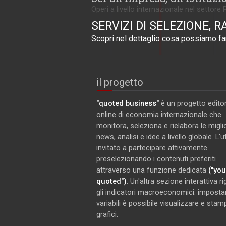
Operi a livello internazionale nel settore 
SERVIZI DI SELEZIONE, R
Scopri nel dettaglio cosa possiamo far
il progetto
"quoted business"
è un progetto editor
online di economia internazionale che
monitora, seleziona e rielabora le miglio
news, analisi e idee a livello globale. L'
invitato a partecipare attivamente
preselezionando i contenuti preferiti
attraverso una funzione dedicata
("you
quoted")
. Un'altra sezione interattiva r
gli indicatori macroeconomici: imposta
variabili è possibile visualizzare e stam
grafici.