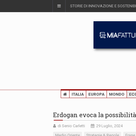
STORIE DI INNOVAZIONE E SOSTENIBI
ITALIA
EUROPA
MONDO
EC
Erdogan evoca la possibilità
di Senio Carletti
29 Luglio, 2024
Medio Oriente
Strategie & Regole
Frase