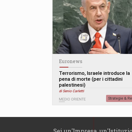
Euronews
Terrorismo, Israele introduce la
pena di morte (per i cittadini
palestinesi)
di Senio Carletti
Strategie & R
MEDIO ORIENTE
Sei un'Impresa, un'Istituzi