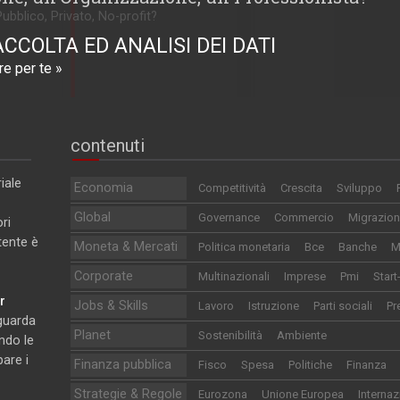
Pubblico, Privato, No-profit?
ACCOLTA ED ANALISI DEI DATI
e per te »
contenuti
iale
Economia
Competitività
Crescita
Sviluppo
Global
Governance
Commercio
Migrazion
ri
utente è
Moneta & Mercati
Politica monetaria
Bce
Banche
M
Corporate
Multinazionali
Imprese
Pmi
Start
r
Jobs & Skills
Lavoro
Istruzione
Parti sociali
Pr
iguarda
Planet
Sostenibilità
Ambiente
ndo le
pare i
Finanza pubblica
Fisco
Spesa
Politiche
Finanza
Strategie & Regole
Eurozona
Unione Europea
Internaz