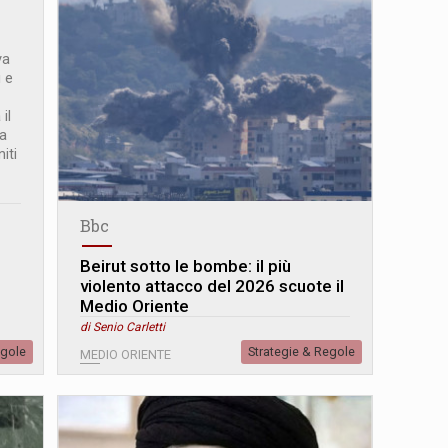
va
i e
il
 a
iti
Bbc
Beirut sotto le bombe: il più
violento attacco del 2026 scuote il
Medio Oriente
di Senio Carletti
egole
Strategie & Regole
MEDIO ORIENTE