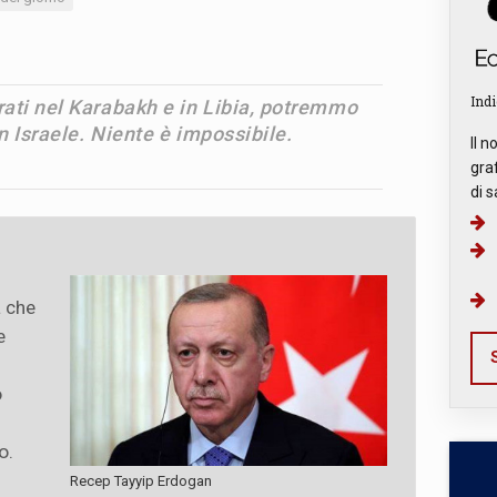
Indi
ati nel Karabakh e in Libia, potremmo
n Israele. Niente è impossibile.
Il n
graf
di s
à che
e
S
o
o.
Recep Tayyip Erdogan