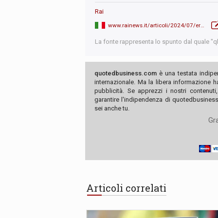
Rai
www.rainews.it/articoli/2024/07/erdogan-minaccia-di-invadere-israele-per-far-cessare-la-guerra-a7388a48-586e-49ea-a705-d0093dce0483.html
La fonte rappresenta lo spunto dal quale "qb"
quotedbusiness.com
è una testata indipe
internazionale. Ma la libera informazione 
pubblicità. Se apprezzi i nostri contenuti
garantire l'indipendenza di quotedbusiness.
sei anche tu.
Gra
Articoli correlati