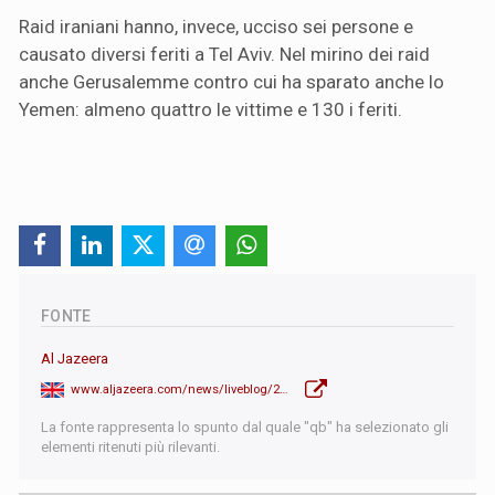
Raid iraniani hanno, invece, ucciso sei persone e
causato diversi feriti a Tel Aviv. Nel mirino dei raid
anche Gerusalemme contro cui ha sparato anche lo
Yemen: almeno quattro le vittime e 130 i feriti.
FONTE
Al Jazeera
www.aljazeera.com/news/liveblog/2025/6/15/live-iran-fires-missiles-as-israel-strikes-oil-facility-in-tehran
La fonte rappresenta lo spunto dal quale "qb" ha selezionato gli
elementi ritenuti più rilevanti.