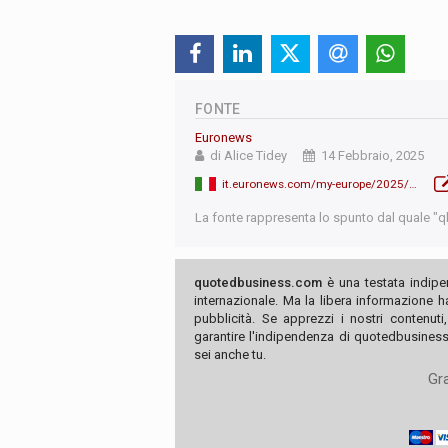
FONTE
Euronews
di Alice Tidey
14 Febbraio, 2025
it.euronews.com/my-europe/2025/02/14/von-der-leyen-intende-sospendere-il-patto-di-stabilita-per-aumentare-la-spesa-per-la-difes
La fonte rappresenta lo spunto dal quale "qb"
quotedbusiness.com
è una testata indipe
internazionale. Ma la libera informazione 
pubblicità. Se apprezzi i nostri contenuti
garantire l'indipendenza di quotedbusiness.
sei anche tu.
Gra