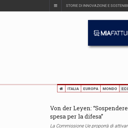
STORIE DI INNOVAZIONE E SOSTENIBI
ITALIA
EUROPA
MONDO
EC
Von der Leyen: “Sospendere i
spesa per la difesa”
La Commissione Ue proporrà di attivare 