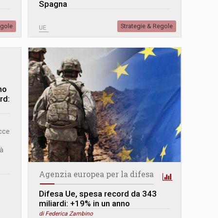
Spagna
egole
Strategie & Regole
UE
no
rd:
acce
rà
Agenzia europea per la difesa
Difesa Ue, spesa record da 343
miliardi: +19% in un anno
di Federica Zambino