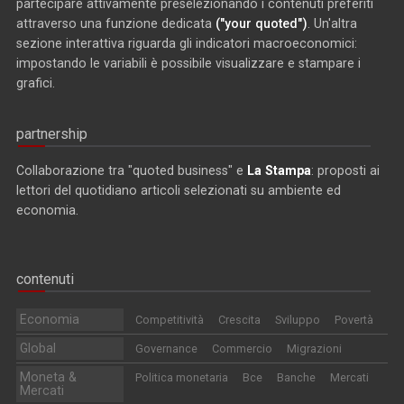
partecipare attivamente preselezionando i contenuti preferiti
attraverso una funzione dedicata
("your quoted")
. Un'altra
sezione interattiva riguarda gli indicatori macroeconomici:
impostando le variabili è possibile visualizzare e stampare i
grafici.
partnership
Collaborazione tra "quoted business" e
La Stampa
: proposti ai
lettori del quotidiano articoli selezionati su ambiente ed
economia.
contenuti
Economia
Competitività
Crescita
Sviluppo
Povertà
Global
Governance
Commercio
Migrazioni
Moneta &
Politica monetaria
Bce
Banche
Mercati
Mercati