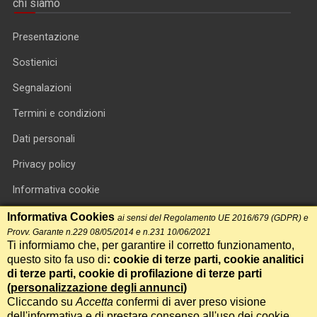
chi siamo
Presentazione
Sostienici
Segnalazioni
Termini e condizioni
Dati personali
Privacy policy
Informativa cookie
RSS feed
Informativa Cookies
ai sensi del Regolamento UE 2016/679 (GDPR) e
Provv. Garante n.229 08/05/2014 e n.231 10/06/2021
RSS Top News
Ti informiamo che, per garantire il corretto funzionamento,
questo sito fa uso di
: cookie di terze parti, cookie analitici
Contatti
di terze parti, cookie di profilazione di terze parti
(
personalizzazione degli annunci
)
Cliccando su
Accetta
confermi di aver preso visione
International Communication S.r.l. • P.IVA 14478081004 • Testata
dell'informativa e di prestare consenso all'uso dei cookie.