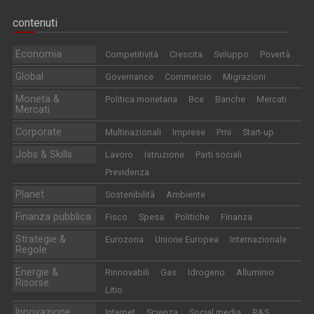
contenuti
Economia
Competitività
Crescita
Sviluppo
Povertà
Global
Governance
Commercio
Migrazioni
Moneta &
Politica monetaria
Bce
Banche
Mercati
Mercati
Corporate
Multinazionali
Imprese
Pmi
Start-up
Jobs & Skills
Lavoro
Istruzione
Parti sociali
Previdenza
Planet
Sostenibilità
Ambiente
Finanza pubblica
Fisco
Spesa
Politiche
Finanza
Strategie &
Eurozona
Unione Europea
Internazionale
Regole
Energie &
Rinnovabili
Gas
Idrogeno
Alluminio
Risorse
Litio
Innovazione
Internet
Scienza
Social media
R&S