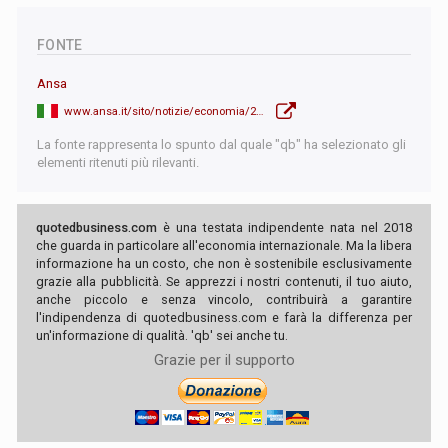
FONTE
Ansa
www.ansa.it/sito/notizie/economia/2026/06/30/la-danimarca-e-il-primo-paese-ue-ad-aver-completato-il-100-del-pnrr_07c873aa-4d79-4835-9196-5899285eca27.html
La fonte rappresenta lo spunto dal quale "qb" ha selezionato gli
elementi ritenuti più rilevanti.
quotedbusiness.com
è una testata indipendente nata nel 2018
che guarda in particolare all'economia internazionale. Ma la libera
informazione ha un costo, che non è sostenibile esclusivamente
grazie alla pubblicità. Se apprezzi i nostri contenuti, il tuo aiuto,
anche piccolo e senza vincolo, contribuirà a garantire
l'indipendenza di quotedbusiness.com e farà la differenza per
un'informazione di qualità. 'qb' sei anche tu.
Grazie per il supporto