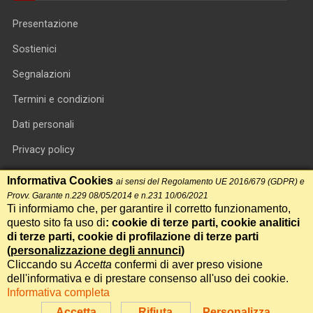
Presentazione
Sostienici
Segnalazioni
Termini e condizioni
Dati personali
Privacy policy
Informativa cookie
Informativa Cookies
ai sensi del Regolamento UE 2016/679 (GDPR) e
Provv. Garante n.229 08/05/2014 e n.231 10/06/2021
RSS feed
Ti informiamo che, per garantire il corretto funzionamento,
questo sito fa uso di
: cookie di terze parti, cookie analitici
RSS Top News
di terze parti, cookie di profilazione di terze parti
(
personalizzazione degli annunci
)
Contatti
Cliccando su
Accetta
confermi di aver preso visione
dell'informativa e di prestare consenso all'uso dei cookie.
Informativa completa
International Communication S.r.l. • P.IVA 14478081004 • Testata
giornalistica n.191, reg. Tribunale di Roma del 14/12/2017
Accetta
Rifiuta
Personalizza