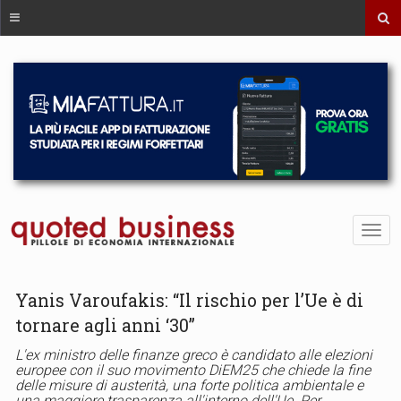
Yanis Varoufakis: “Il rischio per l’Ue è di
tornare agli anni ‘30”
L'ex ministro delle finanze greco è candidato alle elezioni
europee con il suo movimento DiEM25 che chiede la fine
delle misure di austerità, una forte politica ambientale e
una maggiore trasparenza all'interno dell'Ue. Per