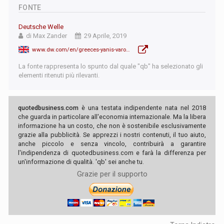
FONTE
Deutsche Welle
di Max Zander
29 Aprile, 2019
www.dw.com/en/greeces-yanis-varoufakis-eyes-eu-job-sort-of/a-48523793
La fonte rappresenta lo spunto dal quale "qb" ha selezionato gli
elementi ritenuti più rilevanti.
quotedbusiness.com
è una testata indipendente nata nel 2018
che guarda in particolare all'economia internazionale. Ma la libera
informazione ha un costo, che non è sostenibile esclusivamente
grazie alla pubblicità. Se apprezzi i nostri contenuti, il tuo aiuto,
anche piccolo e senza vincolo, contribuirà a garantire
l'indipendenza di quotedbusiness.com e farà la differenza per
un'informazione di qualità. 'qb' sei anche tu.
Grazie per il supporto