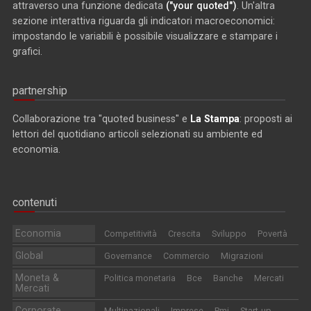
attraverso una funzione dedicata
("your quoted")
. Un'altra
sezione interattiva riguarda gli indicatori macroeconomici:
impostando le variabili è possibile visualizzare e stampare i
grafici.
partnership
Collaborazione tra "quoted business" e
La Stampa
: proposti ai
lettori del quotidiano articoli selezionati su ambiente ed
economia.
contenuti
Economia
Competitività
Crescita
Sviluppo
Povertà
Global
Governance
Commercio
Migrazioni
Moneta &
Politica monetaria
Bce
Banche
Mercati
Mercati
Corporate
Multinazionali
Imprese
Pmi
Start-up