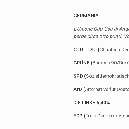
GERMANIA
L'Unione Cdu-Csu di Ange
perde circa otto punti. Vo
CDU - CSU (
Christlich De
GRÜNE (
Bündnis 90/Die 
SPD (
Sozialdemokratisch
AfD (
Alternative für Deu
DIE LINKE
5,40%
FDP (
Freie Demokratisch