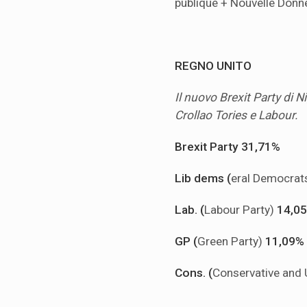
publique + Nouvelle Donn
REGNO UNITO
Il nuovo Brexit Party di N
Crollao Tories e Labour.
Brexit Party
31,71%
Lib dems (
eral Democrat
Lab. (
Labour Party)
14,0
GP (
Green Party)
11,09%
Cons. (
Conservative and 