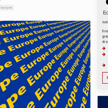
9
i europee
Indi
Il n
graf
di s
S