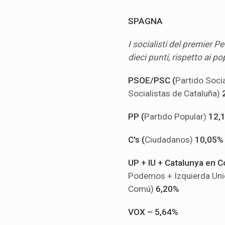
SPAGNA
I socialisti del premier 
dieci punti, rispetto ai po
PSOE/PSC (
Partido Socia
Socialistas de Cataluña)
PP (
Partido Popular)
12,
C's (
Ciudadanos)
10,05%
UP + IU + Catalunya en 
Podemos + Izquierda Uni
Comú)
6,20%
VOX –
5,64%