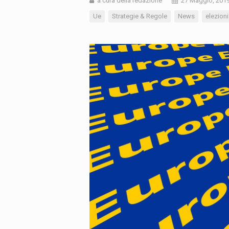
a cura della redazione
27 Maggio, 201
Ue
Strategie & Regole
News
elezion