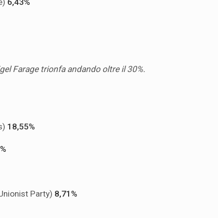
e)
6,43%
igel Farage trionfa andando oltre il 30%.
s)
18,55%
5%
Unionist Party)
8,71%