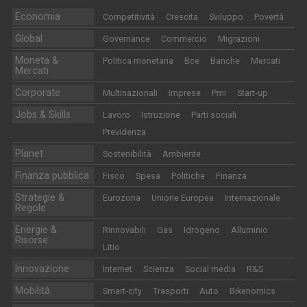
Economia
Competitività
Crescita
Sviluppo
Povertà
Global
Governance
Commercio
Migrazioni
Moneta &
Politica monetaria
Bce
Banche
Mercati
Mercati
Corporate
Multinazionali
Imprese
Pmi
Start-up
Jobs & Skills
Lavoro
Istruzione
Parti sociali
Previdenza
Planet
Sostenibilità
Ambiente
Finanza pubblica
Fisco
Spesa
Politiche
Finanza
Strategie &
Eurozona
Unione Europea
Internazionale
Regole
Energie &
Rinnovabili
Gas
Idrogeno
Alluminio
Risorse
Litio
Innovazione
Internet
Scienza
Social media
R&S
Mobilità
Smart-city
Trasporti
Auto
Bikenomics