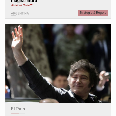
magistratura
di Senio Carletti
Strategie & Regole
ARGENTINA
El Pais