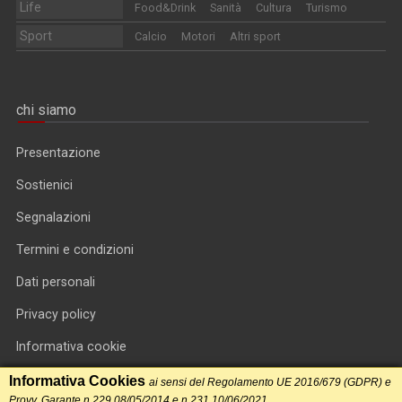
Life
Food&Drink
Sanità
Cultura
Turismo
Sport
Calcio
Motori
Altri sport
chi siamo
Presentazione
Sostienici
Segnalazioni
Termini e condizioni
Dati personali
Privacy policy
Informativa cookie
RSS feed
Informativa Cookies
ai sensi del Regolamento UE 2016/679 (GDPR) e
Provv. Garante n.229 08/05/2014 e n.231 10/06/2021