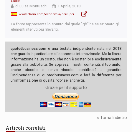
Clarín
di Luisa Montuschi
1 Aprile, 2018
www.clarin.com/economia/corrupcion-desigual-distribucion-riqueza_0_B1N55Roqz.html
La fonte rappresenta lo spunto dal quale "qb" ha selezionato gli
elementi ritenuti più rilevanti.
quotedbusiness.com
è una testata indipendente nata nel 2018
che guarda in particolare all'economia internazionale. Ma la libera
informazione ha un costo, che non è sostenibile esclusivamente
grazie alla pubblicità. Se apprezzi i nostri contenuti, il tuo aiuto,
anche piccolo e senza vincolo, contribuirà a garantire
l'indipendenza di quotedbusiness.com e farà la differenza per
un'informazione di qualità. 'qb' sei anche tu.
Grazie per il supporto
« Torna Indietro
Articoli correlati