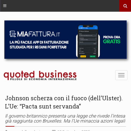
Johnson scherza con il fuoco (dell’Ulster).
L’Ue: “Pacta sunt servanda”
Il governo britannico presenta una legge che rivede l’intesa
già raggiunta con Bruxelles. Ma l’Ue minaccia azioni legali