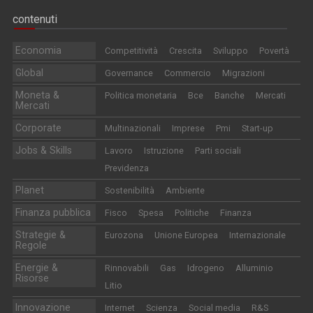
contenuti
Economia
Competitività
Crescita
Sviluppo
Povertà
Global
Governance
Commercio
Migrazioni
Moneta &
Politica monetaria
Bce
Banche
Mercati
Mercati
Corporate
Multinazionali
Imprese
Pmi
Start-up
Jobs & Skills
Lavoro
Istruzione
Parti sociali
Previdenza
Planet
Sostenibilità
Ambiente
Finanza pubblica
Fisco
Spesa
Politiche
Finanza
Strategie &
Eurozona
Unione Europea
Internazionale
Regole
Energie &
Rinnovabili
Gas
Idrogeno
Alluminio
Risorse
Litio
Innovazione
Internet
Scienza
Social media
R&S