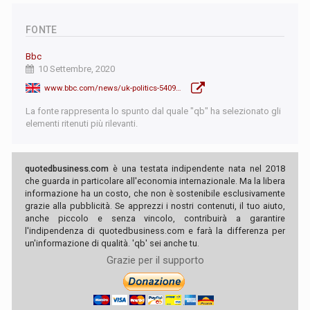
FONTE
Bbc
10 Settembre, 2020
www.bbc.com/news/uk-politics-54097320
La fonte rappresenta lo spunto dal quale "qb" ha selezionato gli
elementi ritenuti più rilevanti.
quotedbusiness.com
è una testata indipendente nata nel 2018
che guarda in particolare all'economia internazionale. Ma la libera
informazione ha un costo, che non è sostenibile esclusivamente
grazie alla pubblicità. Se apprezzi i nostri contenuti, il tuo aiuto,
anche piccolo e senza vincolo, contribuirà a garantire
l'indipendenza di quotedbusiness.com e farà la differenza per
un'informazione di qualità. 'qb' sei anche tu.
Grazie per il supporto