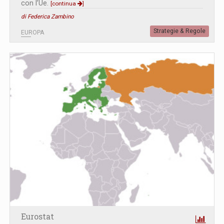
con l’Ue.
[continua
]
di Federica Zambino
Strategie & Regole
EUROPA
Eurostat