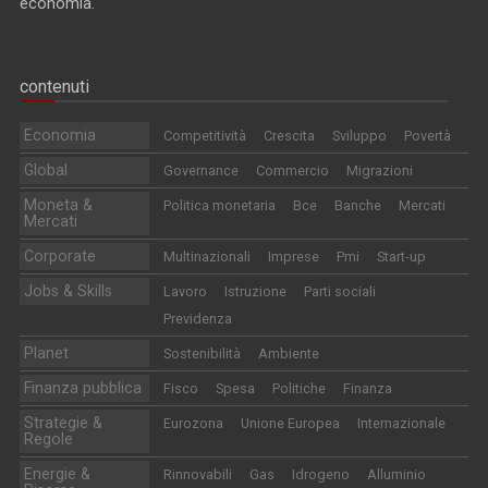
economia.
contenuti
Economia
Competitività
Crescita
Sviluppo
Povertà
Global
Governance
Commercio
Migrazioni
Moneta &
Politica monetaria
Bce
Banche
Mercati
Mercati
Corporate
Multinazionali
Imprese
Pmi
Start-up
Jobs & Skills
Lavoro
Istruzione
Parti sociali
Previdenza
Planet
Sostenibilità
Ambiente
Finanza pubblica
Fisco
Spesa
Politiche
Finanza
Strategie &
Eurozona
Unione Europea
Internazionale
Regole
Energie &
Rinnovabili
Gas
Idrogeno
Alluminio