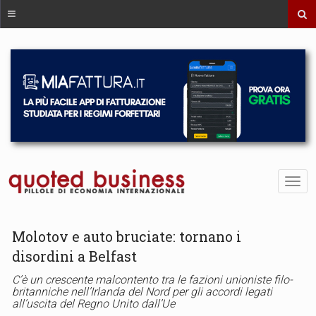
Molotov e auto bruciate: tornano i
disordini a Belfast
C’è un crescente malcontento tra le fazioni unioniste filo-
britanniche nell’Irlanda del Nord per gli accordi legati
all’uscita del Regno Unito dall’Ue