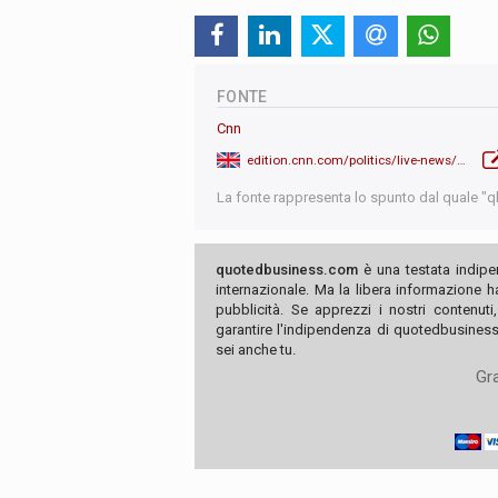
FONTE
Cnn
edition.cnn.com/politics/live-news/trump-inauguration-01-2025/index.html
La fonte rappresenta lo spunto dal quale "qb"
quotedbusiness.com
è una testata indipe
internazionale. Ma la libera informazione 
pubblicità. Se apprezzi i nostri contenuti
garantire l'indipendenza di quotedbusiness.
sei anche tu.
Gra