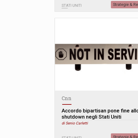
Strategie & R
STATI UNITI
Cnn
Accordo bipartisan pone fine all
shutdown negli Stati Uniti
di Senio Carletti
Strategie & R
STATI UNITI