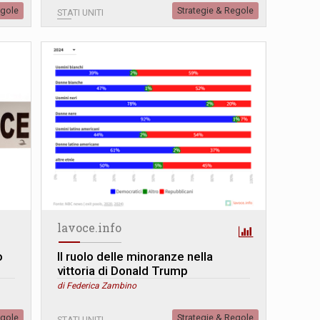
egole
Strategie & Regole
STATI UNITI
lavoce.info
o
Il ruolo delle minoranze nella
vittoria di Donald Trump
di Federica Zambino
egole
Strategie & Regole
STATI UNITI