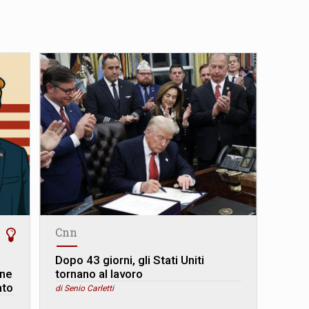
Cnn
Dopo 43 giorni, gli Stati Uniti
one
tornano al lavoro
ato
di Senio Carletti