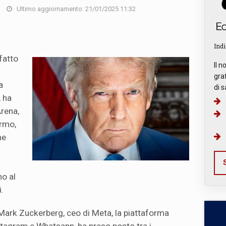
Ultimo aggiornamento: 21/01/2025 11:32
Indi
fatto
Il n
graf
a
di s
 ha
Arena,
ermo,
ne
S
no al
.
Mark Zuckerberg, ceo di Meta, la piattaforma