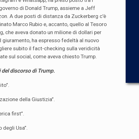
tagram e Whatsapp, ha preso posto tra i
 governo di Donald Trump, assieme a Jeff
on. A due posti di distanza da Zuckerberg c'è
minato Marco Rubio e, accanto, quello al Tesoro
, che aveva donato un milione di dollari per
el giuramento, ha espresso fedeltà al nuovo
liere subito il fact-checking sulla veridicità
cate sul social, come aveva chiesto Trump.
i del discorso di Trump.
ito”.
zzazione della Giustizia”.
ica first”.
o degli Usa”.