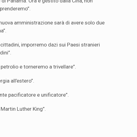
 di Panama. Ora è gestito dalla Cina, non
riprenderemo”.
la nuova amministrazione sarà di avere solo due
a”.
 cittadini, imporremo dazi sui Paesi stranieri
dini”.
petrolio e torneremo a trivellare”.
gia all’estero”.
te pacificatore e unificatore”.
 Martin Luther King”.