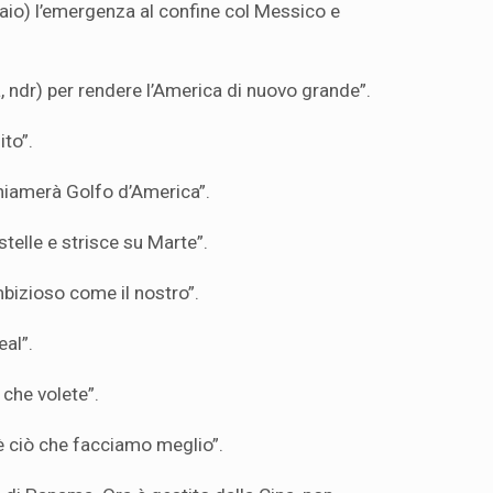
aio) l’emergenza al confine col Messico e
ia, ndr) per rendere l’America di nuovo grande”.
ito”.
chiamerà Golfo d’America”.
telle e strisce su Marte”.
bizioso come il nostro”.
eal”.
 che volete”.
 è ciò che facciamo meglio”.