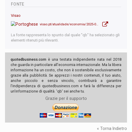
FONTE
Visao
visao.pt/atualidade/economia/2025-01-25-rockefeller-j-p-morgan-e-henry-ford-como-os-primeiros-magnatas-influenciaram-a-politica-americana/
La fonte rappresenta lo spunto dal quale "qb" ha selezionato gli
elementi ritenuti più rilevanti.
quotedbusiness.com
è una testata indipendente nata nel 2018
che guarda in particolare all'economia internazionale. Ma la libera
informazione ha un costo, che non è sostenibile esclusivamente
grazie alla pubblicità. Se apprezzi i nostri contenuti, il tuo aiuto,
anche piccolo e senza vincolo, contribuirà a garantire
l'indipendenza di quotedbusiness.com e farà la differenza per
un'informazione di qualità. 'qb' sei anche tu.
Grazie per il supporto
« Torna Indietro