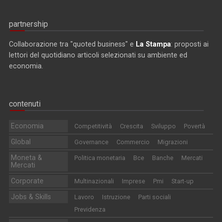
partnership
Collaborazione tra "quoted business" e
La Stampa
: proposti ai
lettori del quotidiano articoli selezionati su ambiente ed
economia.
contenuti
Economia
Competitività
Crescita
Sviluppo
Povertà
Global
Governance
Commercio
Migrazioni
Moneta &
Politica monetaria
Bce
Banche
Mercati
Mercati
Corporate
Multinazionali
Imprese
Pmi
Start-up
Jobs & Skills
Lavoro
Istruzione
Parti sociali
Previdenza