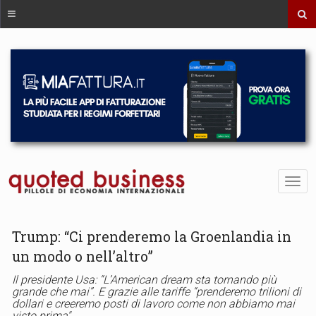
Trump: “Ci prenderemo la Groenlandia in
un modo o nell’altro”
Il presidente Usa: “L’American dream sta tornando più
grande che mai”. E grazie alle tariffe “prenderemo trilioni di
dollari e creeremo posti di lavoro come non abbiamo mai
visto prima"