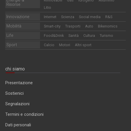
Rinnovabili
Gas
Idrogeno
Alluminio
Risorse
Litio
Innovazione
Internet
Scienza
Social media
R&S
Mobilità
Smart-city
Trasporti
Auto
Bikenomics
Life
Food&Drink
Sanità
Cultura
Turismo
Sport
Calcio
Motori
Altri sport
chi siamo
Presentazione
Sostienici
Segnalazioni
Termini e condizioni
Dati personali