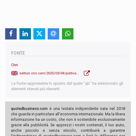
FONTE
Cnn
edition.cnn.com/2025/03/04/politics/takeaways-trump-congress-address/index.html
La fonte rappresenta lo spunto dal quale "qb" ha selezionato gli
elementi ritenuti più rilevanti.
quotedbusiness.com
è una testata indipendente nata nel 2018
che guarda in particolare all'economia internazionale. Ma la libera
informazione ha un costo, che non è sostenibile esclusivamente
grazie alla pubblicità. Se apprezzi i nostri contenuti, il tuo aiuto,
anche piccolo e senza vincolo, contribuirà a garantire
l'indipendenza di quotedbusiness.com e farà la differenza per