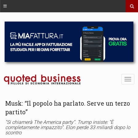
Musk: “Il popolo ha parlato. Serve un terzo
partito”
“Si chiamerà The America party”. Trump insiste: “È
completamente impazzito”. Elon perde 33 miliardi dopo lo
scontro