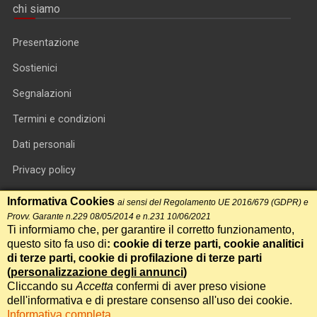
chi siamo
Presentazione
Sostienici
Segnalazioni
Termini e condizioni
Dati personali
Privacy policy
Informativa cookie
Informativa Cookies
ai sensi del Regolamento UE 2016/679 (GDPR) e
Provv. Garante n.229 08/05/2014 e n.231 10/06/2021
RSS feed
Ti informiamo che, per garantire il corretto funzionamento,
questo sito fa uso di
: cookie di terze parti, cookie analitici
RSS Top News
di terze parti, cookie di profilazione di terze parti
Contatti
(
personalizzazione degli annunci
)
Cliccando su
Accetta
confermi di aver preso visione
dell'informativa e di prestare consenso all'uso dei cookie.
International Communication S.r.l. • P.IVA 14478081004 • Testata
Informativa completa