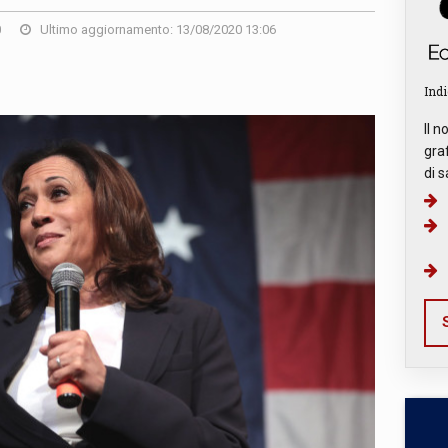
0
Ultimo aggiornamento: 13/08/2020 13:06
Indi
Il n
graf
di s
S