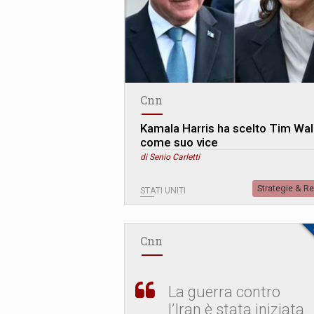
Cnn
Kamala Harris ha scelto Tim Wal
come suo vice
di Senio Carletti
Strategie & R
STATI UNITI
Cnn
La guerra contro
l’Iran è stata iniziata