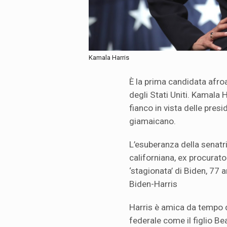
Kamala Harris
È la prima candidata afro
degli Stati Uniti. Kamala 
fianco in vista delle pres
giamaicano.
L’esuberanza della senatr
californiana, ex procurat
‘stagionata’ di Biden, 77 ann
Biden-Harris
Harris è amica da tempo d
federale come il figlio Be