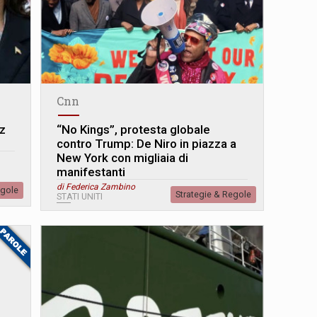
Cnn
z
“No Kings”, protesta globale
contro Trump: De Niro in piazza a
New York con migliaia di
manifestanti
di Federica Zambino
egole
Strategie & Regole
STATI UNITI