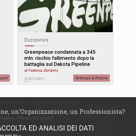
Euronews
Greenpeace condannata a 345
mln: rischio fallimento dopo la
battaglia sul Dakota Pipeline
di Federica Zambino
egole
Strategie & Regole
STATI UNITI
one, un'Organizzazione, un Professionista?
Pubblico, Privato, No-profit?
ACCOLTA ED ANALISI DEI DATI
e per te »