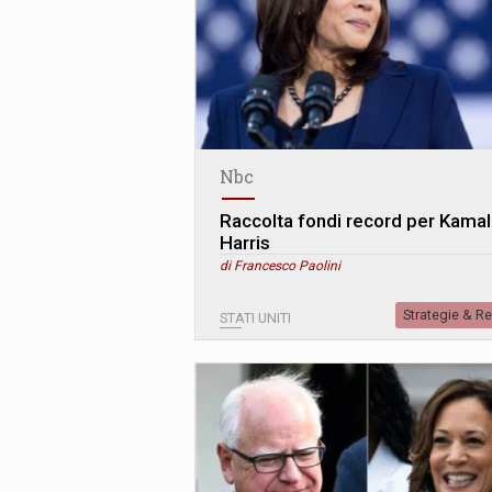
Nbc
Raccolta fondi record per Kamal
Harris
di Francesco Paolini
Strategie & R
STATI UNITI