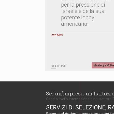
per la pressione di
Israele e della sua
potente lobby
americana.
Joe Kent
Strategie & R
STATI UNITI
Sei un'Impresa, un'Istituzi
Operi a livello internazionale nel settore 
SERVIZI DI SELEZIONE, R
Scopri nel dettaglio cosa possiamo far