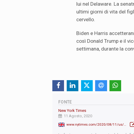
lui nel Delaware. La senat
ultimi giorni di vita del f
cervello.
Biden e Harris accettera
così Donald Trump e il vi
settimana, durante la co
FONTE
New York Times
11 Agosto, 2020
www.nytimes.com/2020/08/11/us/politics/kamala-bio.html