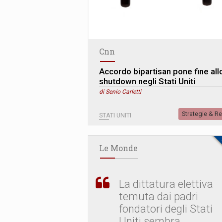
Cnn
Accordo bipartisan pone fine all
shutdown negli Stati Uniti
di Senio Carletti
Strategie & R
STATI UNITI
Le Monde
La dittatura elettiva
temuta dai padri
fondatori degli Stati
Uniti sembra