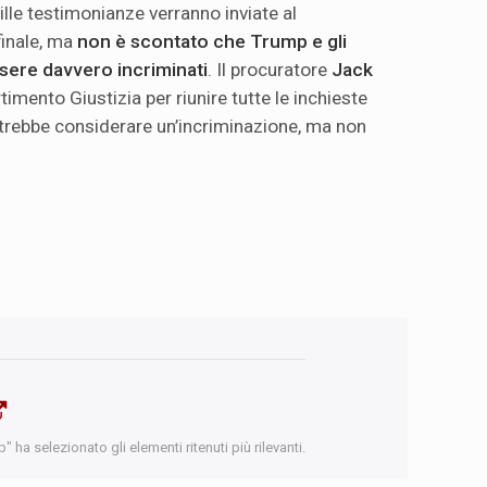
mille testimonianze verranno inviate al
finale, ma
non è scontato che Trump e gli
ssere davvero incriminati
. Il procuratore
Jack
timento Giustizia per riunire tutte le inchieste
trebbe considerare un’incriminazione, ma non
 ha selezionato gli elementi ritenuti più rilevanti.