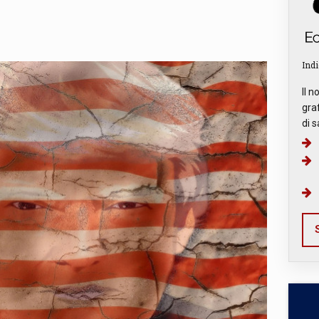
Indi
Il n
graf
di s
S