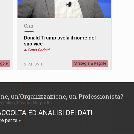
Cnn
Donald Trump svela il nome del
suo vice
di Senio Carletti
egole
Strategie & Regole
STATI UNITI
one, un'Organizzazione, un Professionista?
Pubblico, Privato, No-profit?
ACCOLTA ED ANALISI DEI DATI
e per te »