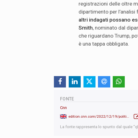
registrazioni delle oltre 
dipartimento per l’analisi 
altri indagati possano e
Smith
, nominato dal dipar
che riguardano Trump, po
è una tappa obbligata.
FONTE
Cnn
edition.cnn.com/2022/12/19/politics/takeaways-jan-6-committee-meeting/index.html
La fonte rappresenta lo spunto dal quale "qb"