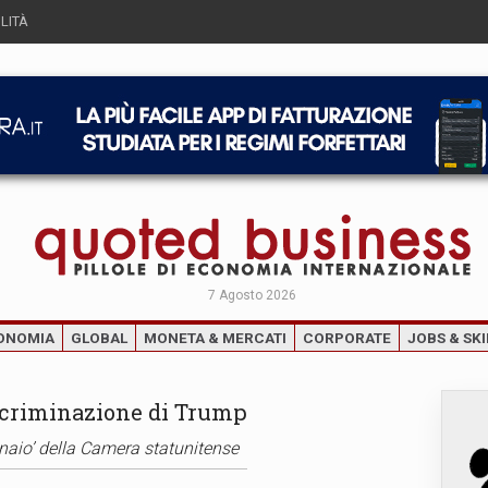
LITÀ
7 Agosto 2026
ONOMIA
GLOBAL
MONETA & MERCATI
CORPORATE
JOBS & SKI
incriminazione di Trump
naio’ della Camera statunitense