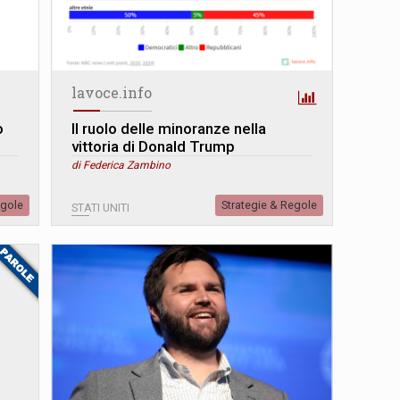
lavoce.info
o
Il ruolo delle minoranze nella
vittoria di Donald Trump
di Federica Zambino
egole
Strategie & Regole
STATI UNITI