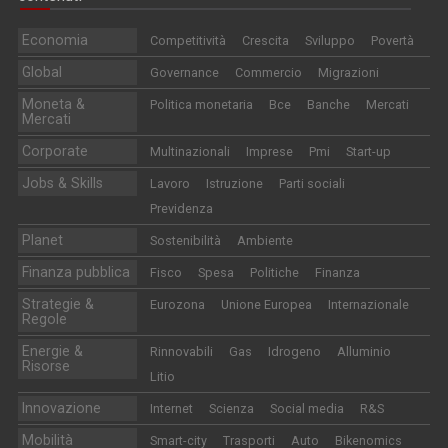
Economia
Competitività
Crescita
Sviluppo
Povertà
Global
Governance
Commercio
Migrazioni
Moneta &
Politica monetaria
Bce
Banche
Mercati
Mercati
Corporate
Multinazionali
Imprese
Pmi
Start-up
Jobs & Skills
Lavoro
Istruzione
Parti sociali
Previdenza
Planet
Sostenibilità
Ambiente
Finanza pubblica
Fisco
Spesa
Politiche
Finanza
Strategie &
Eurozona
Unione Europea
Internazionale
Regole
Energie &
Rinnovabili
Gas
Idrogeno
Alluminio
Risorse
Litio
Innovazione
Internet
Scienza
Social media
R&S
Mobilità
Smart-city
Trasporti
Auto
Bikenomics