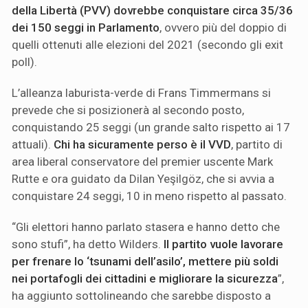
della Libertà (PVV) dovrebbe conquistare circa 35/36
dei 150 seggi in Parlamento
, ovvero più del doppio di
quelli ottenuti alle elezioni del 2021 (secondo gli exit
poll).
L’alleanza laburista-verde di Frans Timmermans si
prevede che si posizionerà al secondo posto,
conquistando 25 seggi (un grande salto rispetto ai 17
attuali).
Chi ha sicuramente perso è il VVD
, partito di
area liberal conservatore del premier uscente Mark
Rutte e ora guidato da Dilan Yeşilgöz, che si avvia a
conquistare 24 seggi, 10 in meno rispetto al passato.
“Gli elettori hanno parlato stasera e hanno detto che
sono stufi”, ha detto Wilders.
Il partito vuole lavorare
per frenare lo ‘tsunami dell’asilo’, mettere più soldi
nei portafogli dei cittadini e migliorare la sicurezza
”,
ha aggiunto sottolineando che sarebbe disposto a