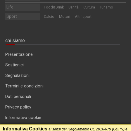
Life
Food&Drink
Sanità
Cultura
Turismo
Sport
Calcio
Motori
Altri sport
chi siamo
Presentazione
Sostienici
Segnalazioni
Termini e condizioni
Dati personali
Privacy policy
Informativa cookie
RSS feed
Informativa Cookies
ai sensi del Regolamento UE 2016/679 (GDPR) e