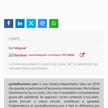
FONTE
De Telegraaf
www.telegraaf.nl/nieuws/140128666/live-prognose-anp-pvv-op-37-zetels-pvd-a-gl-blijft-staan-op-25-zetels
La fonte rappresenta lo spunto dal quale "qb" ha selezionato gli
elementi ritenuti più rilevanti.
quotedbusiness.com
è una testata indipendente nata nel 2018
che guarda in particolare all'economia internazionale. Ma la libera
informazione ha un costo, che non è sostenibile esclusivamente
grazie alla pubblicità. Se apprezzi i nostri contenuti, il tuo aiuto,
anche piccolo e senza vincolo, contribuirà a garantire
l'indipendenza di quotedbusiness.com e farà la differenza per