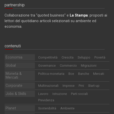
partnership
Collaborazione tra "quoted business" e
La Stampa
: proposti ai
lettori del quotidiano articoli selezionati su ambiente ed
economia.
contenuti
Economia
Competitività
Crescita
Sviluppo
Povertà
Global
Governance
Commercio
Migrazioni
Moneta &
Politica monetaria
Bce
Banche
Mercati
Mercati
Corporate
Multinazionali
Imprese
Pmi
Start-up
Jobs & Skills
Lavoro
Istruzione
Parti sociali
Previdenza
Planet
Sostenibilità
Ambiente