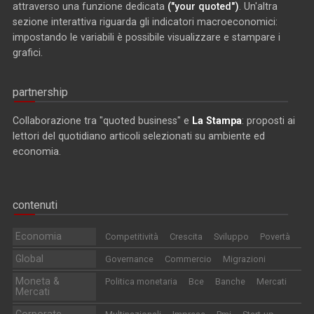
attraverso una funzione dedicata
("your quoted")
. Un'altra
sezione interattiva riguarda gli indicatori macroeconomici:
impostando le variabili è possibile visualizzare e stampare i
grafici.
partnership
Collaborazione tra "quoted business" e
La Stampa
: proposti ai
lettori del quotidiano articoli selezionati su ambiente ed
economia.
contenuti
Economia
Competitività
Crescita
Sviluppo
Povertà
Global
Governance
Commercio
Migrazioni
Moneta &
Politica monetaria
Bce
Banche
Mercati
Mercati
Corporate