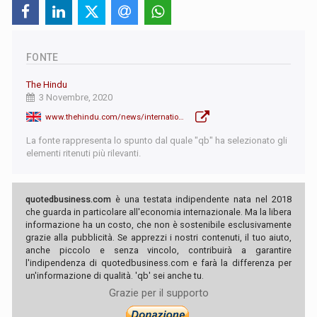
FONTE
The Hindu
3 Novembre, 2020
www.thehindu.com/news/international/qatar-emir-sets-first-national-election-for-next-october/article33015808.ece
La fonte rappresenta lo spunto dal quale "qb" ha selezionato gli
elementi ritenuti più rilevanti.
quotedbusiness.com
è una testata indipendente nata nel 2018
che guarda in particolare all'economia internazionale. Ma la libera
informazione ha un costo, che non è sostenibile esclusivamente
grazie alla pubblicità. Se apprezzi i nostri contenuti, il tuo aiuto,
anche piccolo e senza vincolo, contribuirà a garantire
l'indipendenza di quotedbusiness.com e farà la differenza per
un'informazione di qualità. 'qb' sei anche tu.
Grazie per il supporto