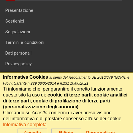
Presentazione
Sostienici
Segnalazioni
Termini e condizioni
Dati personali
Privacy policy
Informativa cookie
Informativa Cookies
ai sensi del Regolamento UE 2016/679 (GDPR) e
Provv. Garante n.229 08/05/2014 e n.231 10/06/2021
RSS feed
Ti informiamo che, per garantire il corretto funzionamento,
questo sito fa uso di
: cookie di terze parti, cookie analitici
RSS Top News
di terze parti, cookie di profilazione di terze parti
Contatti
(
personalizzazione degli annunci
)
Cliccando su
Accetta
confermi di aver preso visione
dell'informativa e di prestare consenso all'uso dei cookie.
International Communication S.r.l. • P.IVA 14478081004 • Testata
Informativa completa
giornalistica n.191, reg. Tribunale di Roma del 14/12/2017
Accetta
Rifiuta
Personalizza