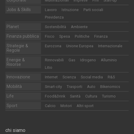
Multinazionali
Imprese
Pmi
Start-up
Jobs & Skills
Lavoro
Istruzione
Parti sociali
Previdenza
Planet
Sostenibilità
Ambiente
Finanza pubblica
Fisco
Spesa
Politiche
Finanza
Strategie &
Eurozona
Unione Europea
Internazionale
Regole
Energie &
Rinnovabili
Gas
Idrogeno
Alluminio
Risorse
Litio
Innovazione
Internet
Scienza
Social media
R&S
Mobilità
Smart-city
Trasporti
Auto
Bikenomics
Life
Food&Drink
Sanità
Cultura
Turismo
Sport
Calcio
Motori
Altri sport
chi siamo