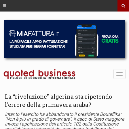
La “rivoluzione” algerina sta ripetendo
l'errore della primavera araba?
Intanto l'esercito ha abbandonato il presidente Bouteflika:
"Non è più in grado di governare". Il capo di Stato maggiore
invoca l'applicazione dell'articolo 102 della Costituzione
per dichiarare l'infermità del presidente, inabilitato dal