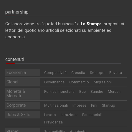
partnership
Collaborazione tra "quoted business" e
La Stampa
: proposti ai
lettori del quotidiano articoli selezionati su ambiente ed
economia.
contenuti
Economia
Competitività
Crescita
Sviluppo
Povertà
Global
Governance
Commercio
Migrazioni
Moneta &
Politica monetaria
Bce
Banche
Mercati
Mercati
Corporate
Multinazionali
Imprese
Pmi
Start-up
Jobs & Skills
Lavoro
Istruzione
Parti sociali
Previdenza
Planet
Sostenibilità
Ambiente