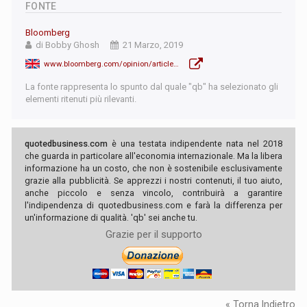
FONTE
Bloomberg
di Bobby Ghosh
21 Marzo, 2019
www.bloomberg.com/opinion/articles/2019-03-21/algeria-s-revolution-risks-repeating-arab-spring-s-mistake?srnd=premium-europe
La fonte rappresenta lo spunto dal quale "qb" ha selezionato gli
elementi ritenuti più rilevanti.
quotedbusiness.com
è una testata indipendente nata nel 2018
che guarda in particolare all'economia internazionale. Ma la libera
informazione ha un costo, che non è sostenibile esclusivamente
grazie alla pubblicità. Se apprezzi i nostri contenuti, il tuo aiuto,
anche piccolo e senza vincolo, contribuirà a garantire
l'indipendenza di quotedbusiness.com e farà la differenza per
un'informazione di qualità. 'qb' sei anche tu.
Grazie per il supporto
« Torna Indietro