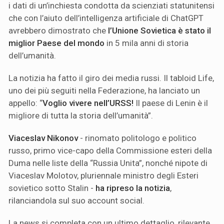
i dati di un’inchiesta condotta da scienziati statunitensi
che con l’aiuto dell’intelligenza artificiale di ChatGPT
avrebbero dimostrato che
l’Unione Sovietica è stato il
miglior Paese del mondo
in 5 mila anni di storia
dell’umanità.
La notizia ha fatto il giro dei media russi. Il tabloid Life,
uno dei più seguiti nella Federazione, ha lanciato un
appello: “
Voglio vivere nell’URSS!
Il paese di Lenin è il
migliore di tutta la storia dell’umanità”.
Viaceslav Nikonov
- rinomato politologo e politico
russo, primo vice-capo della Commissione esteri della
Duma nelle liste della “Russia Unita”, nonché nipote di
Viaceslav Molotov, pluriennale ministro degli Esteri
sovietico sotto Stalin -
ha ripreso la notizia
,
rilanciandola sul suo account social.
La news si completa con un ultimo dettaglio, rilevante.