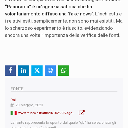
“Panorama” è un’agenzia satirica che ha
volontariamente diffuso una ‘fake news’
. L’inchiesta e
i relativi esiti, semplicemente, non sono mai esistiti. Ma
lo scherzoso esperimento è riuscito, evidenziando
ancora una volta l’importanza della verifica delle fonti.
FONTE
Rai
23 Maggio, 2023
www.rainews.it/articoli/2023/05/agenzia-satirica-russa-lancia-un-fake-urss-e-il-miglior-paese-in-5-mila-anni-4bd323c4-c599-4ae1-8889-125775b936de.html
La fonte rappresenta lo spunto dal quale "qb" ha selezionato gli
elementi ritenuti più rilevanti.