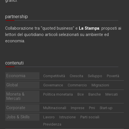
grafici.
partnership
Collaborazione tra "quoted business" e
La Stampa
: proposti ai
lettori del quotidiano articoli selezionati su ambiente ed
economia.
contenuti
Economia
Competitività
Crescita
Sviluppo
Povertà
Global
Governance
Commercio
Migrazioni
Moneta &
Politica monetaria
Bce
Banche
Mercati
Mercati
Corporate
Multinazionali
Imprese
Pmi
Start-up
Jobs & Skills
Lavoro
Istruzione
Parti sociali
Previdenza