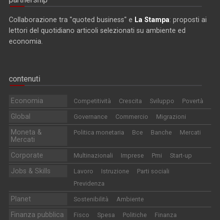
Collaborazione tra "quoted business" e
La Stampa
: proposti ai
lettori del quotidiano articoli selezionati su ambiente ed
economia.
contenuti
Economia
Competitività
Crescita
Sviluppo
Povertà
Global
Governance
Commercio
Migrazioni
Moneta &
Politica monetaria
Bce
Banche
Mercati
Mercati
Corporate
Multinazionali
Imprese
Pmi
Start-up
Jobs & Skills
Lavoro
Istruzione
Parti sociali
Previdenza
Planet
Sostenibilità
Ambiente
Finanza pubblica
Fisco
Spesa
Politiche
Finanza