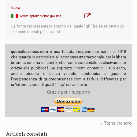
Ispra
www.isprambiente.gov.it/it
La fonte rappresenta lo spunto dal quale "qb" ha selezionato gli
elementi ritenuti più rilevanti.
quotedbusiness.com
è una testata indipendente nata nel 2018
che guarda in particolare all'economia internazionale. Ma la libera
informazione ha un costo, che non è sostenibile esclusivamente
grazie alla pubblicità. Se apprezzi i nostri contenuti, il tuo aiuto,
anche piccolo e senza vincolo, contribuirà a garantire
l'indipendenza di quotedbusiness.com e farà la differenza per
un'informazione di qualità. 'qb' sei anche tu.
Grazie per il supporto
« Torna Indietro
Articoli correlati