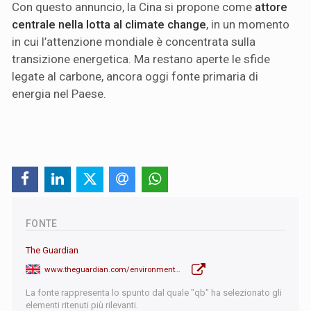
Con questo annuncio, la Cina si propone come
attore
centrale nella lotta al climate change
, in un momento
in cui l’attenzione mondiale è concentrata sulla
transizione energetica. Ma restano aperte le sfide
legate al carbone, ancora oggi fonte primaria di
energia nel Paese.
FONTE
The Guardian
www.theguardian.com/environment/2025/sep/24/chinas-plans-to-cut-emission-too-weak-to-stave-off-global-catastrophe-say-experts
La fonte rappresenta lo spunto dal quale "qb" ha selezionato gli
elementi ritenuti più rilevanti.