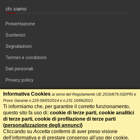
chi siamo
Presentazione
Sostienici
Segnalazioni
Termini e condizioni
Dati personali
Privacy policy
Informativa cookie
Informativa Cookies
ai sensi del Regolamento UE 2016/679 (GDPR) e
Provv. Garante n.229 08/05/2014 e n.231 10/06/2021
RSS feed
Ti informiamo che, per garantire il corretto funzionamento,
questo sito fa uso di
: cookie di terze parti, cookie analitici
RSS Top News
di terze parti, cookie di profilazione di terze parti
(
personalizzazione degli annunci
)
Contatti
Cliccando su
Accetta
confermi di aver preso visione
dell'informativa e di prestare consenso all'uso dei cookie.