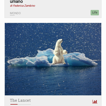
umano
di Federica Zambino
Life
MONDO
The Lancet