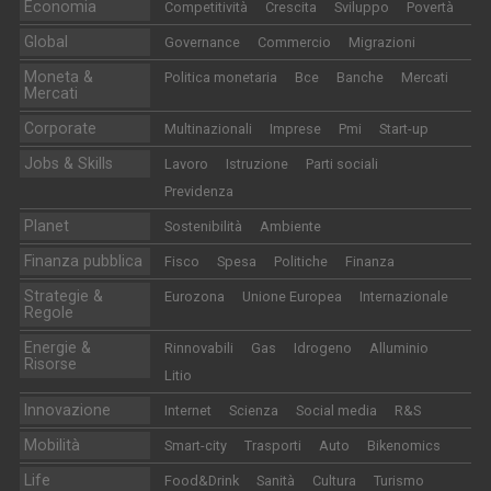
Economia
Competitività
Crescita
Sviluppo
Povertà
Global
Governance
Commercio
Migrazioni
Moneta &
Politica monetaria
Bce
Banche
Mercati
Mercati
Corporate
Multinazionali
Imprese
Pmi
Start-up
Jobs & Skills
Lavoro
Istruzione
Parti sociali
Previdenza
Planet
Sostenibilità
Ambiente
Finanza pubblica
Fisco
Spesa
Politiche
Finanza
Strategie &
Eurozona
Unione Europea
Internazionale
Regole
Energie &
Rinnovabili
Gas
Idrogeno
Alluminio
Risorse
Litio
Innovazione
Internet
Scienza
Social media
R&S
Mobilità
Smart-city
Trasporti
Auto
Bikenomics
Life
Food&Drink
Sanità
Cultura
Turismo