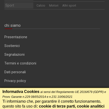
Sport
Calcio
Motori
Altri sport
chi siamo
Presentazione
Sostienici
Segnalazioni
Termini e condizioni
Dati personali
Privacy policy
Informativa cookie
Informativa Cookies
ai sensi del Regolamento UE 2016/679 (GDPR) e
Provv. Garante n.229 08/05/2014 e n.231 10/06/2021
RSS feed
Ti informiamo che, per garantire il corretto funzionamento,
questo sito fa uso di
: cookie di terze parti, cookie analitici
RSS Top News