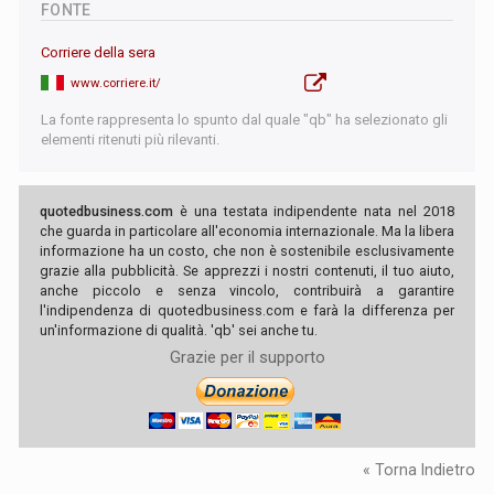
FONTE
Corriere della sera
www.corriere.it/
La fonte rappresenta lo spunto dal quale "qb" ha selezionato gli
elementi ritenuti più rilevanti.
quotedbusiness.com
è una testata indipendente nata nel 2018
che guarda in particolare all'economia internazionale. Ma la libera
informazione ha un costo, che non è sostenibile esclusivamente
grazie alla pubblicità. Se apprezzi i nostri contenuti, il tuo aiuto,
anche piccolo e senza vincolo, contribuirà a garantire
l'indipendenza di quotedbusiness.com e farà la differenza per
un'informazione di qualità. 'qb' sei anche tu.
Grazie per il supporto
« Torna Indietro