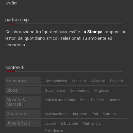
grafici.
partnership
Collaborazione tra "quoted business" e
La Stampa
: proposti ai
lettori del quotidiano articoli selezionati su ambiente ed
economia.
contenuti
Economia
Competitività
Crescita
Sviluppo
Povertà
Global
Governance
Commercio
Migrazioni
Moneta &
Politica monetaria
Bce
Banche
Mercati
Mercati
Corporate
Multinazionali
Imprese
Pmi
Start-up
Jobs & Skills
Lavoro
Istruzione
Parti sociali
Previdenza