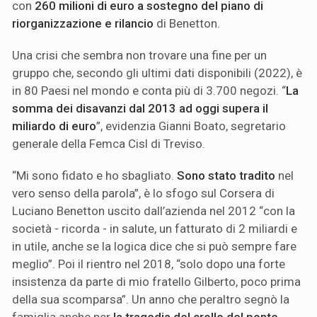
con
260 milioni di euro a sostegno del piano di
riorganizzazione e rilancio
di Benetton.
Una crisi che sembra non trovare una fine per un
gruppo che, secondo gli ultimi dati disponibili (2022), è
in 80 Paesi nel mondo e conta più di 3.700 negozi. “
La
somma dei disavanzi dal 2013 ad oggi supera il
miliardo di euro
”, evidenzia Gianni Boato, segretario
generale della Femca Cisl di Treviso.
“Mi sono fidato e ho sbagliato.
Sono stato tradito
nel
vero senso della parola”, è lo sfogo sul Corsera di
Luciano Benetton uscito dall’azienda nel 2012 “con la
società - ricorda - in salute, un fatturato di 2 miliardi e
in utile, anche se la logica dice che si può sempre fare
meglio”. Poi il rientro nel 2018, “solo dopo una forte
insistenza da parte di mio fratello Gilberto, poco prima
della sua scomparsa”. Un anno che peraltro segnò la
famiglia anche per
la tragedia del crollo del ponte