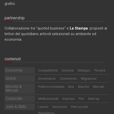
grafici.
partnership
Collaborazione tra "quoted business" e
La Stampa
: proposti ai
lettori del quotidiano articoli selezionati su ambiente ed
economia.
contenuti
Economia
Competitività
Crescita
Sviluppo
Povertà
Global
Governance
Commercio
Migrazioni
Moneta &
Politica monetaria
Bce
Banche
Mercati
Mercati
Corporate
Multinazionali
Imprese
Pmi
Start-up
Jobs & Skills
Lavoro
Istruzione
Parti sociali
Previdenza