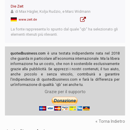
Die Zeit
di Max Hägler, Kolja Rudzio, e Marc Widmann
www.zeit.de
La fonte rappresenta lo spunto dal quale "qb" ha selezionato gli
elementi ritenuti più rilevanti.
quotedbusiness.com
è una testata indipendente nata nel 2018
che guarda in particolare all'economia internazionale. Ma la libera
informazione ha un costo, che non è sostenibile esclusivamente
grazie alla pubblicità. Se apprezzi i nostri contenuti, il tuo aiuto,
anche piccolo e senza vincolo, contribuirà a garantire
l'indipendenza di quotedbusiness.com e farà la differenza per
un'informazione di qualità. 'qb' sei anche tu.
Grazie per il supporto
« Torna Indietro