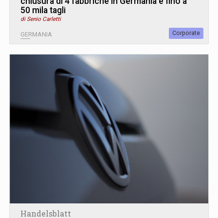
chiusura di 4 fabbriche in Germania e fino a
50 mila tagli
di Senio Carletti
Corporate
GERMANIA
Handelsblatt