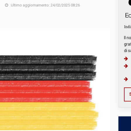
Ultimo aggiornamento: 24/02/2025 08:26
Indi
Il n
graf
di s
S