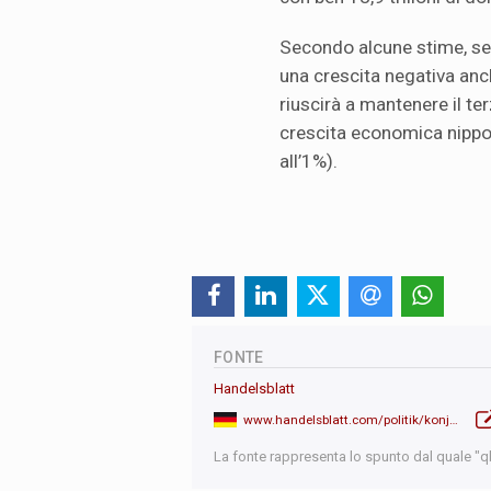
Secondo alcune stime, s
una crescita negativa an
riuscirà a mantenere il te
crescita economica nippon
all’1%).
FONTE
Handelsblatt
www.handelsblatt.com/politik/konjunktur/iw-studie-deutschland-bleibt-trotz-rezession-drittgroesste-volkswirtschaft/100108140.html
La fonte rappresenta lo spunto dal quale "qb"