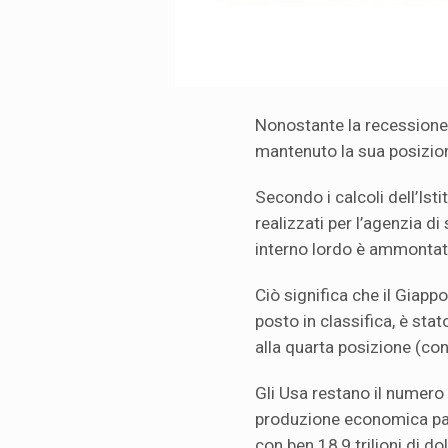
Nonostante la recessione
mantenuto la sua posizio
Secondo i calcoli dell’Ist
realizzati per l’agenzia d
interno lordo è ammontato a
Ciò significa che il Giapp
posto in classifica, è st
alla quarta posizione (con p
Gli Usa restano il numero
produzione economica pari a
con ben 18,9 trilioni di dol