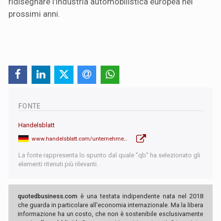
ridisegnare l’industria automobilistica europea nei
prossimi anni.
FONTE
Handelsblatt
www.handelsblatt.com/unternehmen/industrie/autobauer-mercedes-verdient-an-autos-nur-noch-fuenf-prozent-gewinn-bricht-ein/100199058.html
La fonte rappresenta lo spunto dal quale "qb" ha selezionato gli
elementi ritenuti più rilevanti.
quotedbusiness.com
è una testata indipendente nata nel 2018
che guarda in particolare all'economia internazionale. Ma la libera
informazione ha un costo, che non è sostenibile esclusivamente