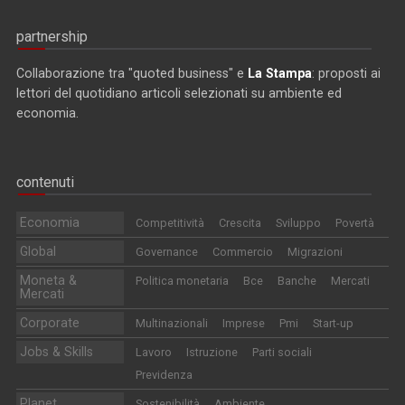
partnership
Collaborazione tra "quoted business" e
La Stampa
: proposti ai
lettori del quotidiano articoli selezionati su ambiente ed
economia.
contenuti
Economia
Competitività
Crescita
Sviluppo
Povertà
Global
Governance
Commercio
Migrazioni
Moneta &
Politica monetaria
Bce
Banche
Mercati
Mercati
Corporate
Multinazionali
Imprese
Pmi
Start-up
Jobs & Skills
Lavoro
Istruzione
Parti sociali
Previdenza
Planet
Sostenibilità
Ambiente