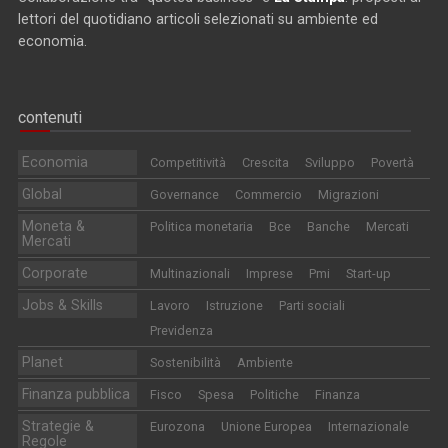
lettori del quotidiano articoli selezionati su ambiente ed
economia.
contenuti
Economia
Competitività
Crescita
Sviluppo
Povertà
Global
Governance
Commercio
Migrazioni
Moneta &
Politica monetaria
Bce
Banche
Mercati
Mercati
Corporate
Multinazionali
Imprese
Pmi
Start-up
Jobs & Skills
Lavoro
Istruzione
Parti sociali
Previdenza
Planet
Sostenibilità
Ambiente
Finanza pubblica
Fisco
Spesa
Politiche
Finanza
Strategie &
Eurozona
Unione Europea
Internazionale
Regole