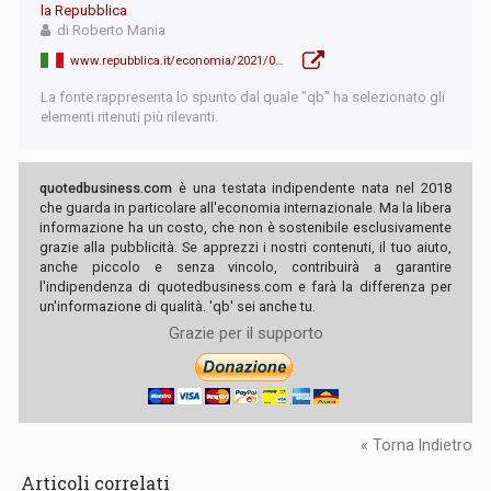
la Repubblica
di Roberto Mania
www.repubblica.it/economia/2021/01/05/news/landini_su_fca-psa_accordo_storico_ma_con_il_governo_assente_perderemo_le_opportunita_-281292391/?ref=RHBT-VS-I270681073-P4-S4-T1
La fonte rappresenta lo spunto dal quale "qb" ha selezionato gli
elementi ritenuti più rilevanti.
quotedbusiness.com
è una testata indipendente nata nel 2018
che guarda in particolare all'economia internazionale. Ma la libera
informazione ha un costo, che non è sostenibile esclusivamente
grazie alla pubblicità. Se apprezzi i nostri contenuti, il tuo aiuto,
anche piccolo e senza vincolo, contribuirà a garantire
l'indipendenza di quotedbusiness.com e farà la differenza per
un'informazione di qualità. 'qb' sei anche tu.
Grazie per il supporto
« Torna Indietro
Articoli correlati