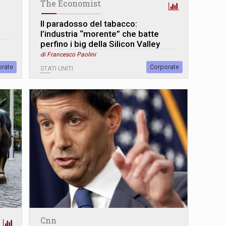
The Economist
Il paradosso del tabacco:
l’industria “morente” che batte
perfino i big della Silicon Valley
di Francesco Paolini
orate
Corporate
STATI UNITI
Cnn