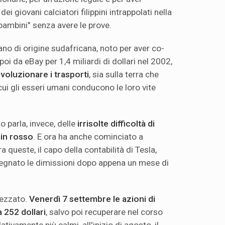
i giovani calciatori filippini intrappolati nella
bambini" senza avere le prove.
no di origine sudafricana, noto per aver co-
oi da eBay per 1,4 miliardi di dollari nel 2002,
ivoluzionare i trasporti
, sia sulla terra che
 cui gli esseri umani conducono le loro vite
 parla, invece, delle
irrisolte difficoltà di
 in rosso
. E ora ha anche cominciato a
ra queste, il capo della contabilità di Tesla,
egnato le dimissioni dopo appena un mese di
rezzato.
Venerdì 7 settembre le azioni di
 252 dollari
, salvo poi recuperare nel corso