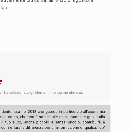
ativamente più calmi, all'inizio di agosto, il
lari.
 ha selezionato gli elementi ritenuti più rilevanti.
ndente nata nel 2018 che guarda in particolare all'economia
ha un costo, che non è sostenibile esclusivamente grazie alla
, il tuo aiuto, anche piccolo e senza vincolo, contribuirà a
com e farà la differenza per un'informazione di qualità. 'qb'