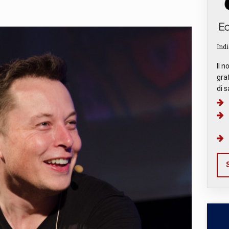
Indi
Il n
graf
di s
S