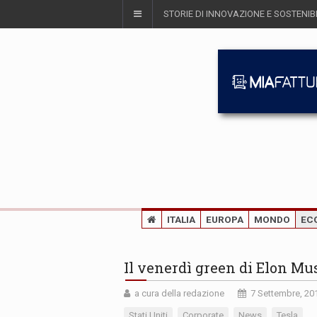
STORIE DI INNOVAZIONE E SOSTENIBI
ITALIA
EUROPA
MONDO
EC
Il venerdì green di Elon Mus
a cura della redazione
7 Settembre, 20
Stati Uniti
Corporate
News
Tesla