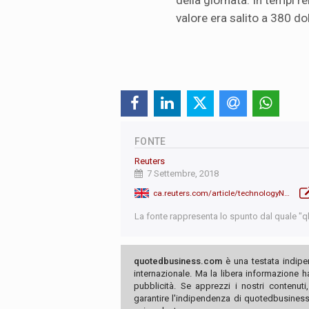
della giornata. In tempi rel
valore era salito a 380 dol
FONTE
Reuters
7 Settembre, 2018
ca.reuters.com/article/technologyNews/idCAKCN1LN1DM-OCATC
La fonte rappresenta lo spunto dal quale "qb"
quotedbusiness.com
è una testata indipe
internazionale. Ma la libera informazione 
pubblicità. Se apprezzi i nostri contenuti
garantire l'indipendenza di quotedbusiness.