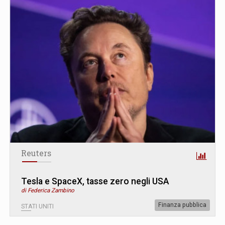
Reuters
Tesla e SpaceX, tasse zero negli USA
di Federica Zambino
Finanza pubblica
STATI UNITI