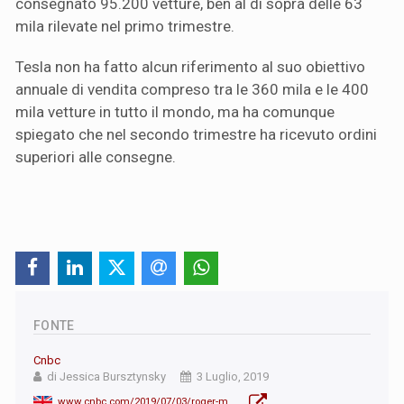
consegnato 95.200 vetture, ben al di sopra delle 63
mila rilevate nel primo trimestre.
Tesla non ha fatto alcun riferimento al suo obiettivo
annuale di vendita compreso tra le 360 mila e le 400
mila vetture in tutto il mondo, ma ha comunque
spiegato che nel secondo trimestre ha ricevuto ordini
superiori alle consegne.
FONTE
Cnbc
di Jessica Bursztynsky
3 Luglio, 2019
www.cnbc.com/2019/07/03/roger-mcnamee-tesla-delivery-numbers-buy-time-not-a-long-term-fix.html