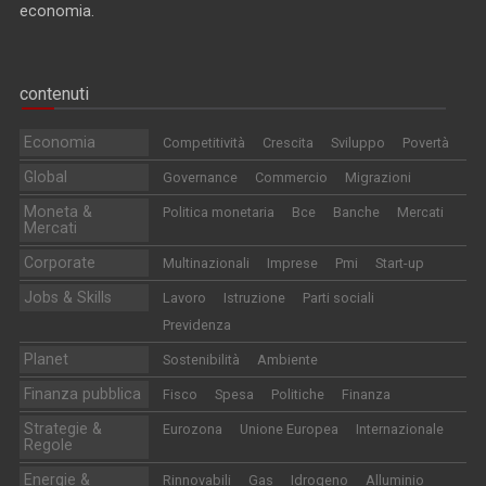
economia.
contenuti
Economia
Competitività
Crescita
Sviluppo
Povertà
Global
Governance
Commercio
Migrazioni
Moneta &
Politica monetaria
Bce
Banche
Mercati
Mercati
Corporate
Multinazionali
Imprese
Pmi
Start-up
Jobs & Skills
Lavoro
Istruzione
Parti sociali
Previdenza
Planet
Sostenibilità
Ambiente
Finanza pubblica
Fisco
Spesa
Politiche
Finanza
Strategie &
Eurozona
Unione Europea
Internazionale
Regole
Energie &
Rinnovabili
Gas
Idrogeno
Alluminio