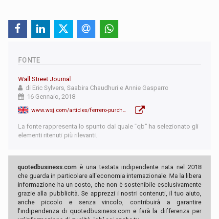
FONTE
Wall Street Journal
di Eric Sylvers, Saabira Chaudhuri e Annie Gasparro
16 Gennaio, 2018
www.wsj.com/articles/ferrero-purchases-nestles-u-s-chocolate-business-1516125150
La fonte rappresenta lo spunto dal quale "qb" ha selezionato gli
elementi ritenuti più rilevanti.
quotedbusiness.com
è una testata indipendente nata nel 2018
che guarda in particolare all'economia internazionale. Ma la libera
informazione ha un costo, che non è sostenibile esclusivamente
grazie alla pubblicità. Se apprezzi i nostri contenuti, il tuo aiuto,
anche piccolo e senza vincolo, contribuirà a garantire
l'indipendenza di quotedbusiness.com e farà la differenza per