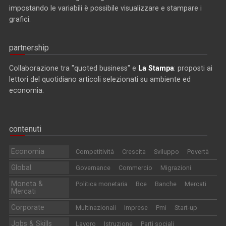
impostando le variabili è possibile visualizzare e stampare i
grafici.
partnership
Collaborazione tra "quoted business" e
La Stampa
: proposti ai
lettori del quotidiano articoli selezionati su ambiente ed
economia.
contenuti
Economia
Competitività
Crescita
Sviluppo
Povertà
Global
Governance
Commercio
Migrazioni
Moneta &
Politica monetaria
Bce
Banche
Mercati
Mercati
Corporate
Multinazionali
Imprese
Pmi
Start-up
Jobs & Skills
Lavoro
Istruzione
Parti sociali