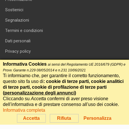
Sostienici
Segnalazioni
Termini e condizioni
Dati personali
Privacy policy
Informativa cookie
Informativa Cookies
ai sensi del Regolamento UE 2016/679 (GDPR) e
Provv. Garante n.229 08/05/2014 e n.231 10/06/2021
RSS feed
Ti informiamo che, per garantire il corretto funzionamento,
questo sito fa uso di
: cookie di terze parti, cookie analitici
RSS Top News
di terze parti, cookie di profilazione di terze parti
Contatti
(
personalizzazione degli annunci
)
Cliccando su
Accetta
confermi di aver preso visione
dell'informativa e di prestare consenso all'uso dei cookie.
International Communication S.r.l. • P.IVA 14478081004 • Testata
Informativa completa
giornalistica n.191, reg. Tribunale di Roma del 14/12/2017
Accetta
Rifiuta
Personalizza
Powered by
Itala